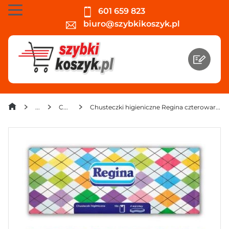
601 659 823
biuro@szybkikoszyk.pl
Chusteczki
Chusteczki higieniczne Regina czterowarstwowe (10x9 sztuk) x 6 opakowań