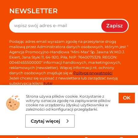
NEWSLETTER
Zapisz
Podając adres email wyrażam zgodę na przesyłanie drogą
mailową przez Administratora danych osobowych, którym jest "
Agencja Promocyjno-Handlowa "Mini-Max" Sp. Jawna W.M.D.J.
Ekiert, Jana Styki 11, 64-920, Piła, NIP: 7640075329, REGON:
00461455500000" informacji handlowych, marketingowych,
reklamowych (newsletter). Więcej informacji nt. ochrony
danych osobowych znajduje się w
Polityce prywatności
.
Jeżeli chcesz się wypisać z newslettera lub zarządzać swoją
subskrypcją kliknij
tutaj
.
Strona używa plików cookie. Korzystanie z
OK
witryny oznacza zgodę na zapisywanie plików
cookie na urządzeniu (dysku) użytkownika w
zależności od konfiguracji przeglądarki.
Copyright © 2026
Oprogramowanie sklepu:
APTUSSHOP
Czytaj więcej
Projekt i strony:
APTUS.PL
Do koszyka
42,25 zł