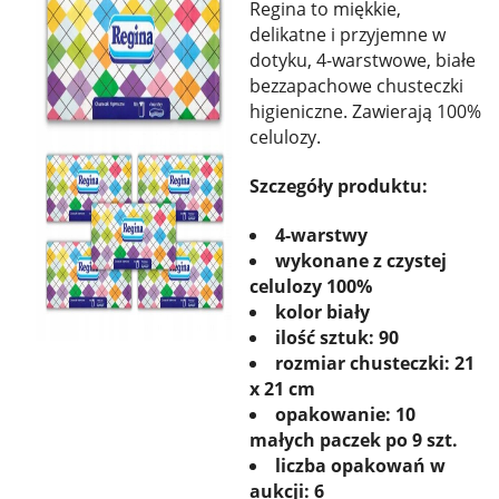
Regina to miękkie,
delikatne i przyjemne w
dotyku, 4-warstwowe, białe
bezzapachowe chusteczki
higieniczne. Zawierają 100%
celulozy.
Szczegóły produktu:
4-warstwy
wykonane z czystej
celulozy 100%
kolor biały
ilość sztuk: 90
rozmiar chusteczki: 21
x 21 cm
opakowanie: 10
małych paczek po 9 szt.
liczba opakowań w
aukcji: 6