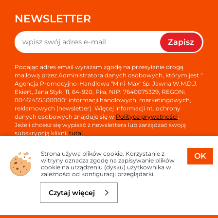
NEWSLETTER
Zapisz
Podając adres email wyrażam zgodę na przesyłanie drogą
mailową przez Administratora danych osobowych, którym jest "
Agencja Promocyjno-Handlowa "Mini-Max" Sp. Jawna W.M.D.J.
Ekiert, Jana Styki 11, 64-920, Piła, NIP: 7640075329, REGON:
00461455500000" informacji handlowych, marketingowych,
reklamowych (newsletter). Więcej informacji nt. ochrony
danych osobowych znajduje się w
Polityce prywatności
.
Jeżeli chcesz się wypisać z newslettera lub zarządzać swoją
subskrypcją kliknij
tutaj
.
Strona używa plików cookie. Korzystanie z
OK
witryny oznacza zgodę na zapisywanie plików
cookie na urządzeniu (dysku) użytkownika w
zależności od konfiguracji przeglądarki.
Copyright © 2026
Oprogramowanie sklepu:
APTUSSHOP
Czytaj więcej
Projekt i strony:
APTUS.PL
Do koszyka
27,85 zł