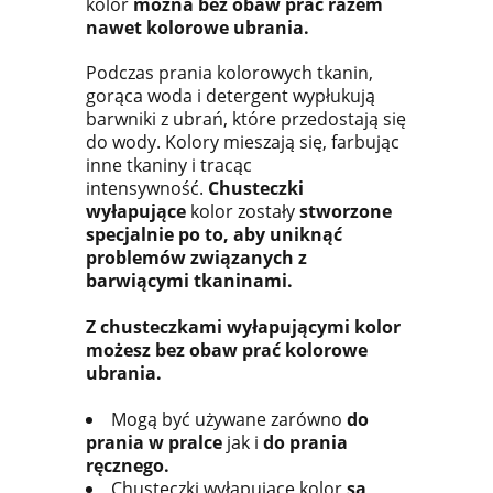
kolor
można bez obaw prać razem
nawet kolorowe ubrania.
Podczas prania kolorowych tkanin,
gorąca woda i detergent wypłukują
barwniki z ubrań, które przedostają się
do wody. Kolory mieszają się, farbując
inne tkaniny i tracąc
intensywność.
Chusteczki
wyłapujące
kolor zostały
stworzone
specjalnie po to, aby uniknąć
problemów związanych z
barwiącymi tkaninami.
Z chusteczkami wyłapującymi kolor
możesz bez obaw prać kolorowe
ubrania.
Mogą być używane zarówno
do
prania w pralce
jak i
do prania
ręcznego.
Chusteczki wyłapujące kolor
są