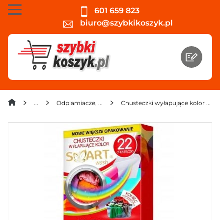
601 659 823
biuro@szybkikoszyk.pl
Odplamiacze, wybielacze i krochmale
Chusteczki wyłapujące kolor Smart Wash (22 sztuki) x 4 opakowania