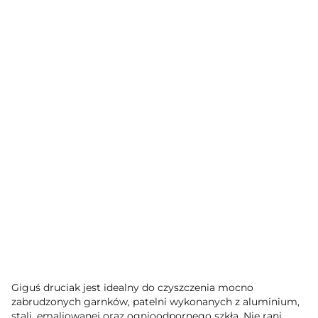
Giguś druciak jest idealny do czyszczenia mocno
zabrudzonych garnków, patelni wykonanych z aluminium,
stali, emaliowanej oraz ognioodpornego szkła. Nie rani