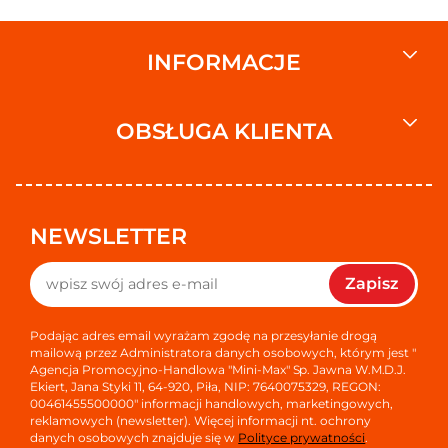
INFORMACJE
OBSŁUGA KLIENTA
NEWSLETTER
Zapisz
Podając adres email wyrażam zgodę na przesyłanie drogą
mailową przez Administratora danych osobowych, którym jest "
Agencja Promocyjno-Handlowa "Mini-Max" Sp. Jawna W.M.D.J.
Ekiert, Jana Styki 11, 64-920, Piła, NIP: 7640075329, REGON:
00461455500000" informacji handlowych, marketingowych,
reklamowych (newsletter). Więcej informacji nt. ochrony
danych osobowych znajduje się w
Polityce prywatności
.