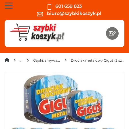
601 659 823
biuro@szybkikoszyk.pl
Gąbki, zmywaki i ścierki
Druciak metalowy Giguś (3 sztuki) x 20 sztuk