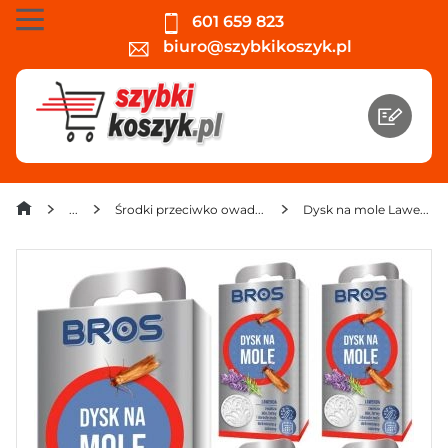
601 659 823
biuro@szybkikoszyk.pl
Środki przeciwko owadom, gryzoniom, kretom
Dysk na mole Lawenda Bros x 5 sztuk