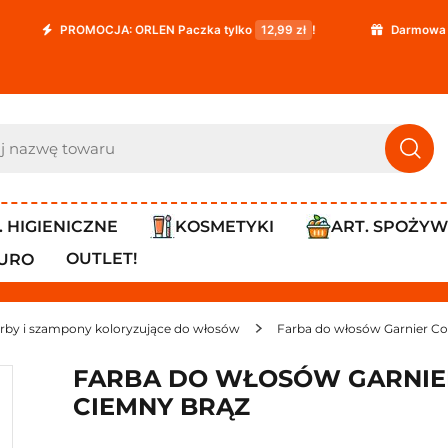
PROMOCJA: ORLEN Paczka tylko
12,99 zł
!
Darmowa dostawa j
. HIGIENICZNE
KOSMETYKI
ART. SPOŻY
OUTLET!
IURO
rby i szampony koloryzujące do włosów
Farba do włosów Garnier Co
FARBA DO WŁOSÓW GARNIE
CIEMNY BRĄZ