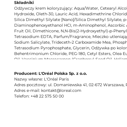
Składniki
Odżywczy krem koloryzujący: Aqua/Water, Cetearyl Alco
Hydroxide, Oleth-30, Lauric Acid, Hexadimethrine Chlori
Silica Dimethyl Silylate [Nano]/Silica Dimethyl Silylate,
Diaminophenoxyethanol HCI, m-Aminophenol, Ascorbic Aci
Fruit Oil, Dimethicone, N,N-Bis(2-Hydroxyethyl)-p-Pheny
Tetrasodium EDTA, Parfum/Fragrance, Mleczko utleniając
Sodium Salicylate, Trideceth-2 Carboxamide Mea, Phospho
Tetrasodium Pyrophosphate, Glycerin, Odżywka po kolory
Behentrimonium Chloride, PEG-180, Cetyl Esters, Olea Eur
Oil, Vaccinium Macrocarpon (Cranberry) Seed Oil, Helia
Officinalis Leaf Extract/Rosemary Leaf Extract, Persea 
Butter/Shea Butter, Trideceth-6, Amodimethicone, Isoprop
Producent: L'Oréal Polska Sp. z o.o.
Phenoxyethanol, Chlorhexidine Digluconate, Cetrimonium
Nazwy własne: L'Oréal Paris
Adres pocztowy: ul. Domaniewska 41, 02-672 Warszawa, 
Marka
Adres e-mail: kontakt@loreal.com
Garnier
Telefon: +48 22 575 50 00
Cechy
5 olejków, trwała, odżywcza koloryzacja, do 100 % pokryc
lśniące włosy, odżywione włosy, piękniejszy kolor, *test 