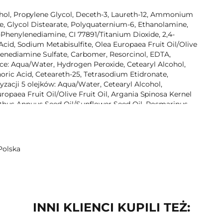
hol, Propylene Glycol, Deceth-3, Laureth-12, Ammonium
de, Glycol Distearate, Polyquaternium-6, Ethanolamine,
 p-Phenylenediamine, CI 77891/Titanium Dioxide, 2,4-
d, Sodium Metabisulfite, Olea Europaea Fruit Oil/Olive
lenediamine Sulfate, Carbomer, Resorcinol, EDTA,
e: Aqua/Water, Hydrogen Peroxide, Cetearyl Alcohol,
ric Acid, Ceteareth-25, Tetrasodium Etidronate,
zacji 5 olejków: Aqua/Water, Cetearyl Alcohol,
opaea Fruit Oil/Olive Fruit Oil, Argania Spinosa Kernel
nthus Annuus Seed Oil/Sunflower Seed Oil, Rosmarinus
Gratissima Oil/Avocado Oil, Butyrospermum Parkii
yl Alcohol, Hydroxyethylcellulose, Citric Acid, Tocopherol,
 Chloride, Linalool, Benzyl Alcohol, Parfum/Fragrance
Polska
ia siwych włosów, do 8 tygodni odżywienia*, jedwabiste,
instrumentalny
INNI KLIENCI KUPILI TEŻ: