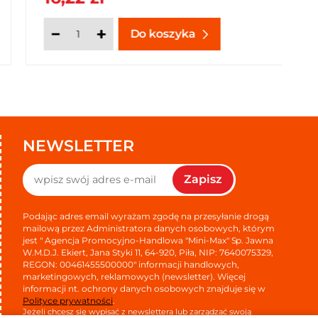
Do koszyka
NEWSLETTER
Zapisz
Podając adres email wyrażam zgodę na przesyłanie drogą
mailową przez Administratora danych osobowych, którym
jest " Agencja Promocyjno-Handlowa "Mini-Max" Sp. Jawna
W.M.D.J. Ekiert, Jana Styki 11, 64-920, Piła, NIP: 7640075329,
REGON: 00461455500000" informacji handlowych,
marketingowych, reklamowych (newsletter). Więcej
informacji nt. ochrony danych osobowych znajduje się w
Polityce prywatności
.
Jeżeli chcesz się wypisać z newslettera lub zarządzać swoją