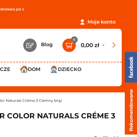
uż od
119,99 zł
!
PROMOCJA: ORLEN Paczka tylko
12,99 zł
!
Moje konto
0
Blog
0,00 zł
WCZE
DOM
DZIECKO
Rekomendowane
lor Naturals Créme 3 Ciemny brąz
R COLOR NATURALS CRÉME 3