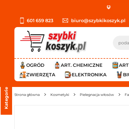
601 659 823
biuro@szybkikoszyk.pl
OGRÓD
ART. CHEMICZNE
ART
ZWIERZĘTA
ELEKTRONIKA
B
Kategorie
Strona główna
Kosmetyki
Pielegnacja włosów
Fa