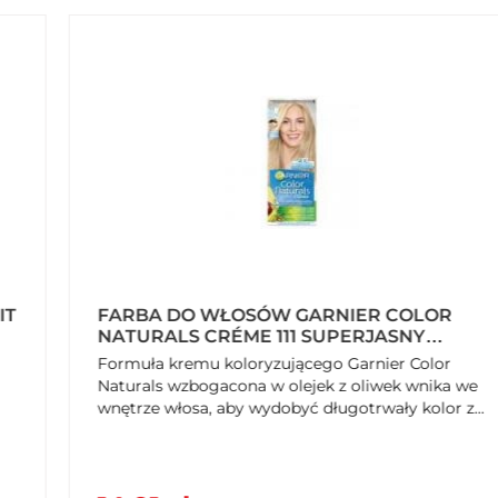
 60 ml e, 1 tubkę z odżywczym kremem koloryzującym 40
 1 parę rękawiczek
rem koloryzujący: formuła Garnier Color Naturals odżywia
FARBA DO WŁOSÓW GARNIER COLOR
awet te oporne. Kolor jest bogaty, głęboki i długotrwały, a
NATURALS CRÉME 111 SUPERJASNY
: gęsty, niespływający krem łatwo rozprowadza się na
POPIELATY BLOND
Formuła kremu koloryzującego Garnier Color
 z Awokado, Oliwek, Shea i Żurawiny. Odżywia i
Naturals wzbogacona w olejek z oliwek wnika we
cniejsze*. Włosy wyglądają zdrowo, są jedwabiste i
wnętrze włosa, aby wydobyć długotrwały kolor z...
 świeży owocowy zapach. *Test instrumentalny. Rodzaj