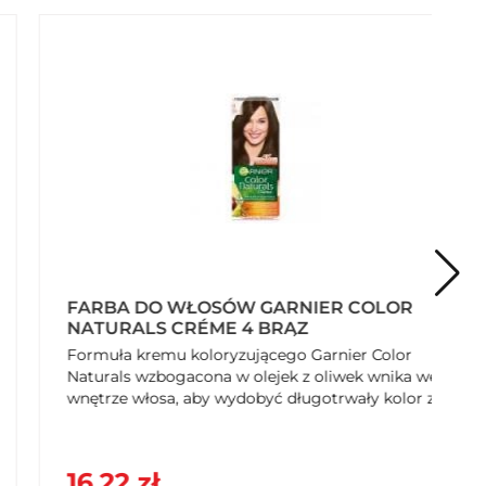
FARBA DO WŁOSÓW GARNIER COLOR
NATURALS CRÉME 4 BRĄZ
Formuła kremu koloryzującego Garnier Color
Naturals wzbogacona w olejek z oliwek wnika we
wnętrze włosa, aby wydobyć długotrwały kolor z...
16,22 zł