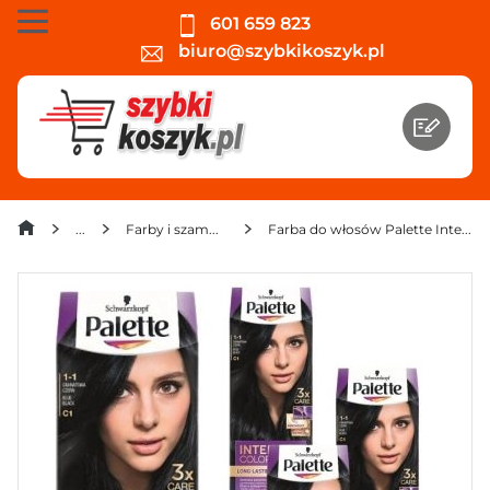
601 659 823
biuro@szybkikoszyk.pl
Farby i szampony koloryzujące do włosów
Farba do włosów Palette Intensive Color Creme Granatowa czerń C1 x 4 sztuki