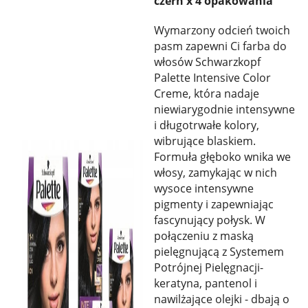
czerń x 4 opakowania
Wymarzony odcień twoich
pasm zapewni Ci farba do
włosów Schwarzkopf
Palette Intensive Color
Creme, która nadaje
niewiarygodnie intensywne
i długotrwałe kolory,
wibrujące blaskiem.
Formuła głęboko wnika we
włosy, zamykając w nich
wysoce intensywne
pigmenty i zapewniając
fascynujący połysk. W
połączeniu z maską
pielęgnującą z Systemem
Potrójnej Pielęgnacji-
keratyna, pantenol i
nawilżające olejki - dbają o