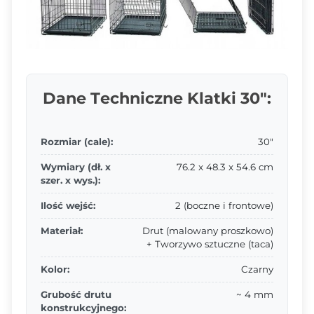
Dane Techniczne Klatki 30":
Rozmiar (cale):
30"
Wymiary (dł. x
76.2 x 48.3 x 54.6 cm
szer. x wys.):
Ilość wejść:
2 (boczne i frontowe)
Materiał:
Drut (malowany proszkowo)
+ Tworzywo sztuczne (taca)
Kolor:
Czarny
Grubość drutu
~ 4 mm
konstrukcyjnego: