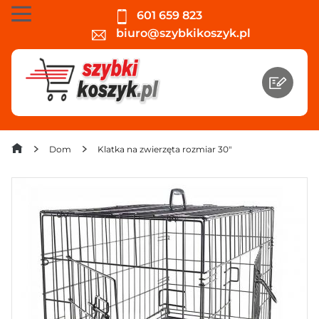
601 659 823
biuro@szybkikoszyk.pl
Dom
Klatka na zwierzęta rozmiar 30"