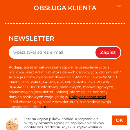
OBSŁUGA KLIENTA
NEWSLETTER
Zapisz
Podając adres email wyrażam zgodę na przesyłanie drogą
mailową przez Administratora danych osobowych, którym jest "
Agencja Promocyjno-Handlowa "Mini-Max" Sp. Jawna W.M.D.J.
Ekiert, Jana Styki 11, 64-920, Piła, NIP: 7640075329, REGON:
00461455500000" informacji handlowych, marketingowych,
reklamowych (newsletter). Więcej informacji nt. ochrony
danych osobowych znajduje się w
Polityce prywatności
.
Jeżeli chcesz się wypisać z newslettera lub zarządzać swoją
subskrypcją kliknij
tutaj
.
Strona używa plików cookie. Korzystanie z
OK
witryny oznacza zgodę na zapisywanie plików
cookie na urządzeniu (dysku) użytkownika w