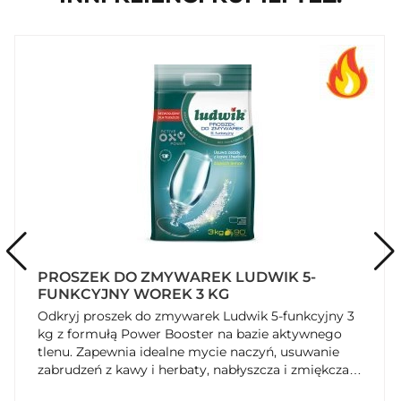
PROSZEK DO ZMYWAREK LUDWIK 5-
FUNKCYJNY WOREK 3 KG
Odkryj proszek do zmywarek Ludwik 5-funkcyjny 3
kg z formułą Power Booster na bazie aktywnego
tlenu. Zapewnia idealne mycie naczyń, usuwanie
zabrudzeń z kawy i herbaty, nabłyszcza i zmiękcza
wodę. Kup teraz na SzybkiKoszyk.pl!