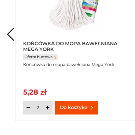
ZMYWAK KUCHENNY GIGUŚ
PROFILOWANY Z UCHWYTEM (5 SZTUK)
Kolorowe gąbki kuchenne do usuwania
zaschniętych i przypalonych zabrudzeń.
Opakowanie zawiera 5...
2,52 zł
Produkt chwilowo niedostępny