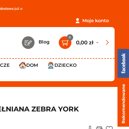
uż od
119,99 zł
!
PROMOCJA: ORLEN Paczka tylko
12,99 zł
!
Moje konto
0
Blog
0,00 zł
WCZE
DOM
DZIECKO
Rekomendowane
ŁNIANA ZEBRA YORK