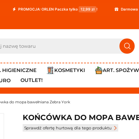
PROMOCJA: ORLEN Paczka tylko
12,99 zł
!
Darmowa dostawa j
. HIGIENICZNE
KOSMETYKI
ART. SPOŻY
OUTLET!
IURO
wka do mopa bawełniana Zebra York
KOŃCÓWKA DO MOPA BAWE
Sprawdź ofertę hurtową dla tego produktu