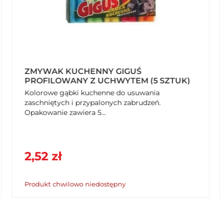
MIOTŁA ELIZABETH YORK
Miotła Elizabeth York<br><br>INDEX: 050110<br>
<br>Kąt nabicia włosia jest specjalnie dobrany w
taki sposób, aby zamieść odpowiednio dużą...
6,22 zł
Do koszyka