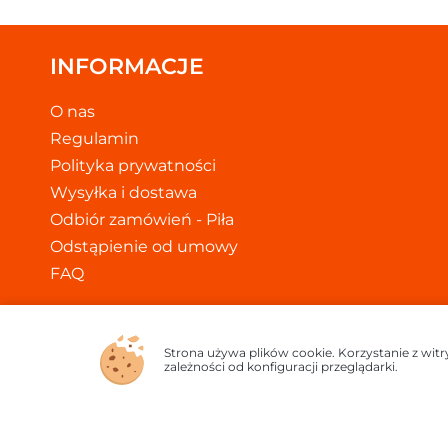
INFORMACJE
O nas
Regulamin
Polityka prywatności
Wysyłka i dostawa
Odbiór zamówień - Piła
Odstąpienie od umowy
FAQ
Strona używa plików cookie. Korzystanie z wit
zależności od konfiguracji przeglądarki.
Copyrigh