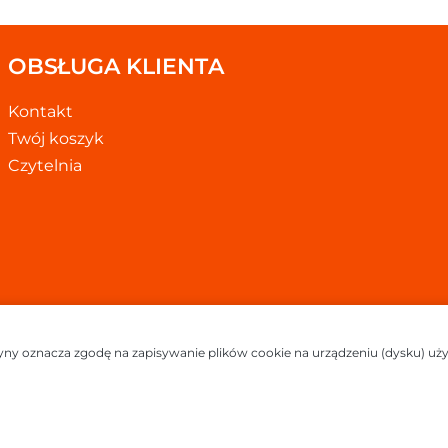
OBSŁUGA KLIENTA
Kontakt
Twój koszyk
Czytelnia
ryny oznacza zgodę na zapisywanie plików cookie na urządzeniu (dysku) u
t © 2026
Oprogramowanie sklepu:
APTUSSHOP
Projekt i strony: