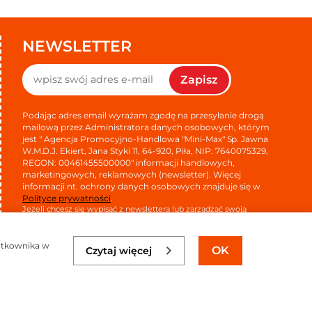
NEWSLETTER
Zapisz
Podając adres email wyrażam zgodę na przesyłanie drogą
mailową przez Administratora danych osobowych, którym
jest " Agencja Promocyjno-Handlowa "Mini-Max" Sp. Jawna
W.M.D.J. Ekiert, Jana Styki 11, 64-920, Piła, NIP: 7640075329,
REGON: 00461455500000" informacji handlowych,
marketingowych, reklamowych (newsletter). Więcej
informacji nt. ochrony danych osobowych znajduje się w
Polityce prywatności
.
Jeżeli chcesz się wypisać z newslettera lub zarządzać swoją
subskrypcją kliknij
tutaj
.
żytkownika w
OK
Czytaj więcej
APTUS.PL