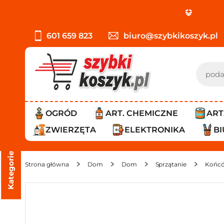
601 659 823
biuro@szybkikoszyk.pl
OGRÓD
ART. CHEMICZNE
ART
ZWIERZĘTA
ELEKTRONIKA
B
Kategorie
Strona główna
Dom
Dom
Sprzątanie
Końcó