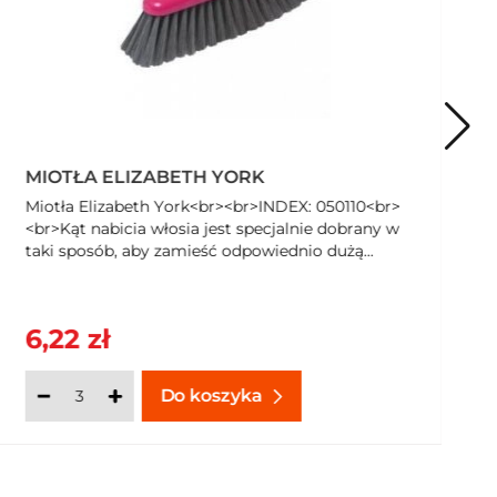
PŁYN DO MYCIA GLAZURY TERAKOTY I
PVC LUDWIK 1 L
Specjalistyczny płyn do mycia glazury, terakoty i
PVC. Płyn zawiera składnik antystatyczny, który
skutecznie zapobiega osadzaniu się kurzu...
7,07 zł
Do koszyka