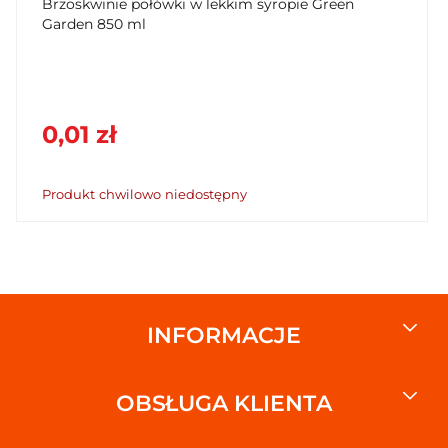
Brzoskwinie połówki w lekkim syropie Green
Garden 850 ml
0,01 zł
Produkt chwilowo niedostępny
INFORMACJE
OBSŁUGA KLIENTA