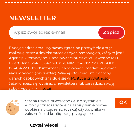
NEWSLETTER
Zapisz
Podając adres email wyrażam zgodę na przesyłanie drogą
mailową przez Administratora danych osobowych, którym jest "
Agencja Promocyjno-Handlowa "Mini-Max" Sp. Jawna W.M.D.J.
Ekiert, Jana Styki 11, 64-920, Piła, NIP: 7640075329, REGON:
00461455500000" informacji handlowych, marketingowych,
reklamowych (newsletter). Więcej informacji nt. ochrony
danych osobowych znajduje się w
Polityce prywatności
.
Jeżeli chcesz się wypisać z newslettera lub zarządzać swoją
subskrypcją kliknij
tutaj
.
Strona używa plików cookie. Korzystanie z
OK
witryny oznacza zgodę na zapisywanie plików
cookie na urządzeniu (dysku) użytkownika w
zależności od konfiguracji przeglądarki.
Copyright © 2026
Oprogramowanie sklepu:
APTUSSHOP
Czytaj więcej
Projekt i strony:
APTUS.PL