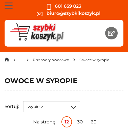
601 659 823
biuro@szybkikoszyk.pl
Przetwory owocowe
Owoce w syropie
OWOCE W SYROPIE
Sortuj:
wybierz
Na stronę:
12
30
60