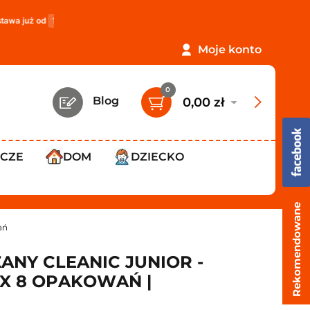
119,99 zł
!
PROMOCJA: ORLEN Paczka tylko
12,99 zł
!
Moje konto
0
Blog
0,00 zł
WCZE
DOM
DZIECKO
Rekomendowane
ań
NY CLEANIC JUNIOR -
X 8 OPAKOWAŃ |