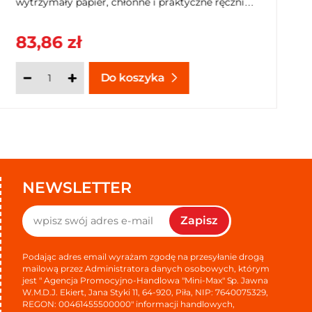
wytrzymały papier, chłonne i praktyczne ręczniki.
Duży zapas produktów wysokiej jakości.
83,86 zł
Do koszyka
NEWSLETTER
Zapisz
Podając adres email wyrażam zgodę na przesyłanie drogą
mailową przez Administratora danych osobowych, którym
jest " Agencja Promocyjno-Handlowa "Mini-Max" Sp. Jawna
W.M.D.J. Ekiert, Jana Styki 11, 64-920, Piła, NIP: 7640075329,
REGON: 00461455500000" informacji handlowych,