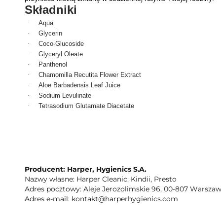
Składniki
·
Aqua
·
Glycerin
·
Coco-Glucoside
·
Glyceryl Oleate
·
Panthenol
·
Chamomilla Recutita Flower Extract
·
Aloe Barbadensis Leaf Juice
·
Sodium Levulinate
·
Tetrasodium Glutamate Diacetate
Producent: Harper, Hygienics S.A.
Nazwy własne: Harper Cleanic, Kindii, Presto
Adres pocztowy: Aleje Jerozolimskie 96, 00-807 Warszaw
Adres e-mail: kontakt@harperhygienics.com