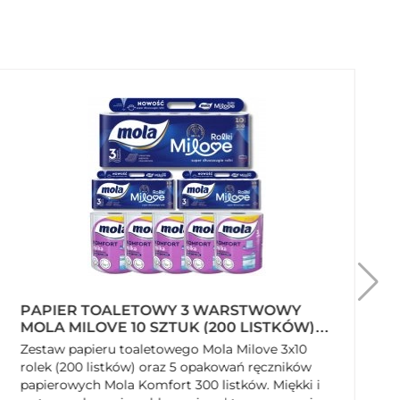
PAPIER TOALETOWY 3 WARSTWOWY
MOLA MILOVE 10 SZTUK (200 LISTKÓW) X
3 OPAKOWANIA + RĘCZNIK PAPIEROWY
Zestaw papieru toaletowego Mola Milove 3x10
MOLA KOMFORT X 5 OPAKOWAŃ
rolek (200 listków) oraz 5 opakowań ręczników
papierowych Mola Komfort 300 listków. Miękki i