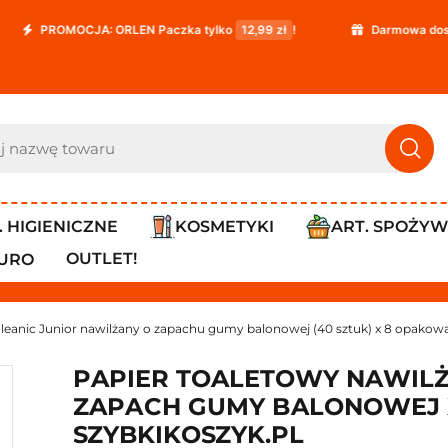
CJA: ORLEN Paczka tylko
12,99 zł
!
Darmowa dostawa już od
. HIGIENICZNE
KOSMETYKI
ART. SPOŻY
OUTLET!
IURO
Cleanic Junior nawilżany o zapachu gumy balonowej (40 sztuk) x 8 opakow
PAPIER TOALETOWY NAWILŻA
ZAPACH GUMY BALONOWEJ 
SZYBKIKOSZYK.PL