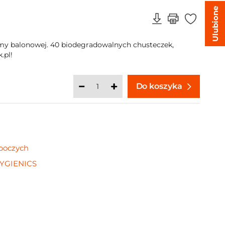
Ulubione
umy balonowej. 40 biodegradowalnych chusteczek,
.pl!
Do koszyka
oboczych
YGIENICS