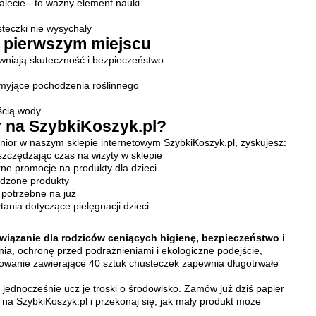
alecie - to ważny element nauki
steczki nie wysychały
a pierwszym miejscu
ewniają skuteczność i bezpieczeństwo:
myjące pochodzenia roślinnego
ścią wody
r na SzybkiKoszyk.pl?
nior w naszym sklepie internetowym SzybkiKoszyk.pl, zyskujesz:
zczędzając czas na wizyty w sklepie
rne promocje na produkty dla dzieci
wdzone produkty
 potrzebne na już
ania dotyczące pielęgnacji dzieci
wiązanie dla rodziców ceniących higienę, bezpieczeństwo i
ia, ochronę przed podrażnieniami i ekologiczne podejście,
wanie zawierające 40 sztuk chusteczek zapewnia długotrwałe
 jednocześnie ucz je troski o środowisko. Zamów już dziś papier
na SzybkiKoszyk.pl i przekonaj się, jak mały produkt może