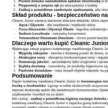
Pozwól dziecku samodzielnie spłukać chusteczkę
w to
3.
Przypomnij o umyciu rąk
po skorzystaniu z toalety
4.
Zadbaj o prawidłowe zamknięcie opakowania
, aby chu
5.
Skład produktu - bezpieczeństwo n
Cleanic Junior zawiera starannie dobrane składniki, które zap
Aqua i Glycerin
- dla nawilżenia i miękkości skóry
·
Coco-Glucoside i Glyceryl Oleate
- łagodne substancje 
·
Sodium Levulinate
- naturalny konserwant
·
Tetrasodium Glutamate Diacetate
- chroni przed twardo
·
Dlaczego warto kupić Cleanic Junio
Wybierając zakup papieru toaletowego nawilżanego Cleanic Ju
Wygodę zakupów
- zamów z dostawą prosto do domu, os
1.
Atrakcyjne ceny
- oferujemy konkurencyjne ceny i regula
2.
Gwarancję jakości
- sprzedajemy tylko oryginalne i spra
3.
Szybką dostawę
- rozumiemy, że produkty higieniczne są
4.
Fachowe doradztwo
- nasz zespół chętnie odpowie na pyt
5.
Podsumowanie
Papier toaletowy nawilżany Cleanic Junior to
innowacyjne roz
troskę o środowisko
. Łącząc w sobie skuteczność oczyszczan
stanowi doskonały wybór dla świadomych konsumentów. Opako
użytkowanie i komfort na co dzień.
Nie czekaj -
zadbaj o prawidłową higienę swojego dziecka
i
toaletowy nawilżany Cleanic Junior o zapachu gumy balonowej 
przynieść wielką zmianę w codziennej rutynie Twojej rodziny!