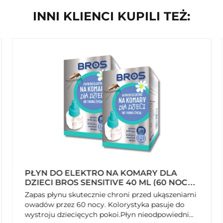
INNI KLIENCI KUPILI TEŻ:
PŁYN DO ELEKTRO NA KOMARY DLA
DZIECI BROS SENSITIVE 40 ML (60 NOCY)
X 2 SZTUKI
Zapas płynu skutecznie chroni przed ukąszeniami
owadów przez 60 nocy. Kolorystyka pasuje do
wystroju dziecięcych pokoi.Płyn nieodpowiedni...