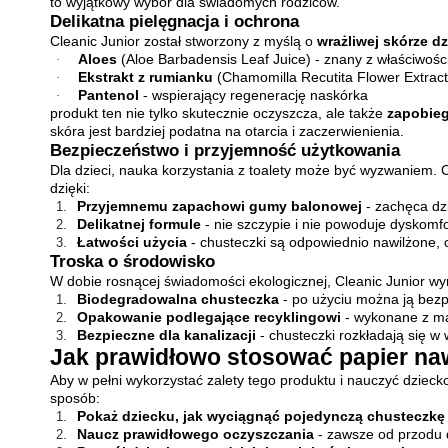
to wyjątkowy wybór dla świadomych rodziców.
Delikatna pielęgnacja i ochrona
Cleanic Junior został stworzony z myślą o
wrażliwej skórze dz
Aloes
(Aloe Barbadensis Leaf Juice) - znany z właściwośc
·
Ekstrakt z rumianku
(Chamomilla Recutita Flower Extract
·
Pantenol
- wspierający regenerację naskórka
·
produkt ten nie tylko skutecznie oczyszcza, ale także
zapobie
skóra jest bardziej podatna na otarcia i zaczerwienienia.
Bezpieczeństwo i przyjemność użytkowania
Dla dzieci, nauka korzystania z toalety może być wyzwaniem. Cl
dzięki:
Przyjemnemu zapachowi gumy balonowej
- zachęca dzi
1.
Delikatnej formule
- nie szczypie i nie powoduje dyskomf
2.
Łatwości użycia
- chusteczki są odpowiednio nawilżone, 
3.
Troska o środowisko
W dobie rosnącej świadomości ekologicznej, Cleanic Junior wy
Biodegradowalna chusteczka
- po użyciu można ją bezp
1.
Opakowanie podlegające recyklingowi
- wykonane z ma
2.
Bezpieczne dla kanalizacji
- chusteczki rozkładają się w
3.
Jak prawidłowo stosować papier naw
Aby w pełni wykorzystać zalety tego produktu i nauczyć dzie
sposób:
Pokaż dziecku, jak wyciągnąć pojedynczą chusteczkę
1.
Naucz prawidłowego oczyszczania
- zawsze od przodu d
2.