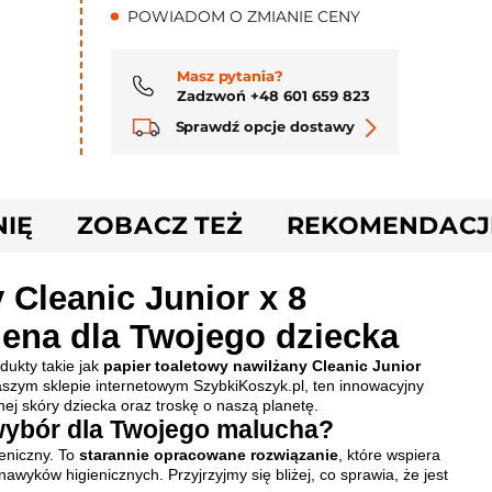
POWIADOM O ZMIANIE CENY
Masz pytania?
Zadzwoń +48 601 659 823
Sprawdź opcje dostawy
NIĘ
ZOBACZ TEŻ
REKOMENDACJ
 Cleanic Junior x 8
ena dla Twojego dziecka
dukty takie jak
papier toaletowy nawilżany Cleanic Junior
aszym sklepie internetowym SzybkiKoszyk.pl, ten innowacyjny
nej skóry dziecka oraz troskę o naszą planetę.
 wybór dla Twojego malucha?
ieniczny. To
starannie opracowane rozwiązanie
, które wspiera
awyków higienicznych. Przyjrzyjmy się bliżej, co sprawia, że jest