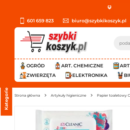
PROMO
601 659 823
biuro@szybkikoszyk.pl
OGRÓD
ART. CHEMICZNE
ART
ZWIERZĘTA
ELEKTRONIKA
B
Kategorie
Strona główna
Artykuły higieniczne
Papier toaletowy 