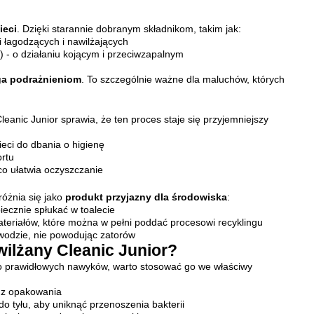
ieci
. Dzięki starannie dobranym składnikom, takim jak:
i łagodzących i nawilżających
) - o działaniu kojącym i przeciwzapalnym
ga podrażnieniom
. To szczególnie ważne dla maluchów, których
eanic Junior sprawia, że ten proces staje się przyjemniejszy
eci do dbania o higienę
ortu
co ułatwia oczyszczanie
różnia się jako
produkt przyjazny dla środowiska
:
iecznie spłukać w toalecie
teriałów, które można w pełni poddać procesowi recyklingu
 wodzie, nie powodując zatorów
ilżany Cleanic Junior?
cko prawidłowych nawyków, warto stosować go we właściwy
z opakowania
o tyłu, aby uniknąć przenoszenia bakterii