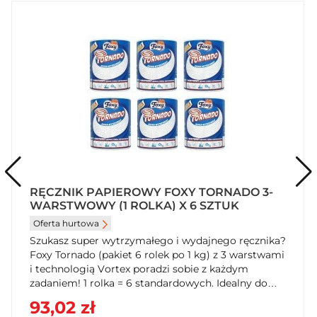
RĘCZNIK PAPIEROWY FOXY TORNADO 3-
WARSTWOWY (1 ROLKA) X 6 SZTUK
Oferta hurtowa
Szukasz super wytrzymałego i wydajnego ręcznika?
Foxy Tornado (pakiet 6 rolek po 1 kg) z 3 warstwami
i technologią Vortex poradzi sobie z każdym
zadaniem! 1 rolka = 6 standardowych. Idealny do
kuchni, garażu i ogrodu. Zamów teraz w
93,02 zł
SzybkiKoszyk.pl!