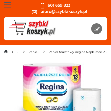
601 659 823
biuro@szybkikoszyk.pl
Papiery toaletowe
Papier toaletowy Regina Najdłuższe Rolki 2 warstwy (4 rolki) x 4 opakowania