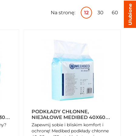
Ulubione
Na stronę:
12
30
60
PODKŁADY CHŁONNE,
30
NIEJAŁOWE MEDIBED 40X60
CM (25 SZTUK)
ny?
Zapewnij sobie i bliskim komfort i
ochronę! Medibed podkłady chłonne