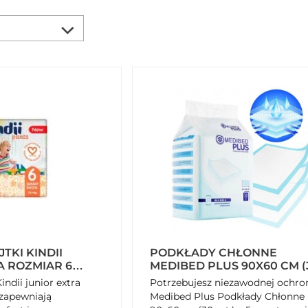
TKI KINDII
PODKŁADY CHŁONNE
A ROZMIAR 6
MEDIBED PLUS 90X60 CM (
UK)
SZTUK)
ndii junior extra
Potrzebujesz niezawodnej ochro
 zapewniają
Medibed Plus Podkłady Chłonne