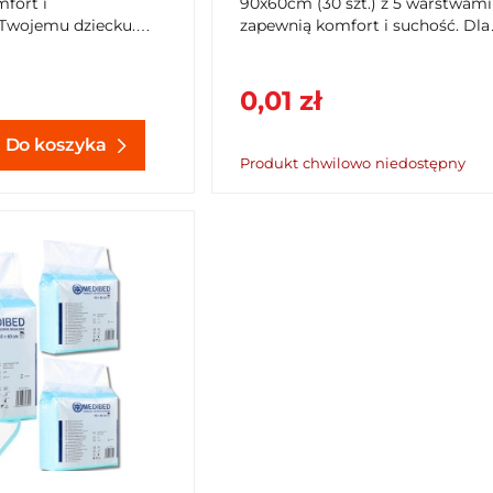
fort i
90x60cm (30 szt.) z 5 warstwami
Twojemu dziecku.
zapewnią komfort i suchość. Dla
echnologię Hot-Air,
seniorów, dzieci i zwierząt. Kup n
ie, oddychające i nie
SzybkiKoszyk.pl!
y. Dostępne na
0,01 zł
Do koszyka
Produkt chwilowo niedostępny