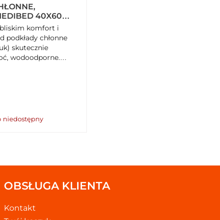
HŁONNE,
EDIBED 40X60
 X 3
 bliskim komfort i
A
d podkłady chłonne
uk) skutecznie
goć, wodoodporne.
nacji osób, dzieci i
 SzybkiKoszyk.pl!
o niedostępny
OBSŁUGA KLIENTA
Kontakt