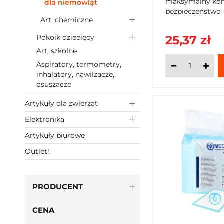
maksymalny kom
dla niemowląt
bezpieczeństwo 
Art. chemiczne
Wykorzystując t
pieluszki są lekk
Pokoik dziecięcy
25,37 zł
podrażniają skór
Art. szkolne
SzybkiKoszyk.pl!
Aspiratory, termometry,
inhalatory, nawilżacze,
osuszacze
Artykuły dla zwierząt
Elektronika
Artykuły biurowe
Outlet!
PRODUCENT
CENA