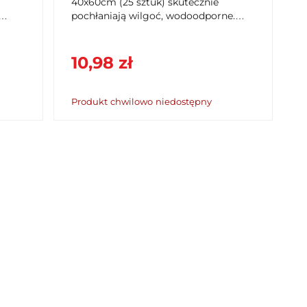
40x60cm (25 sztuk) skutecznie
pochłaniają wilgoć, wodoodporne.
a
Idealne do pielęgnacji osób, dzieci i
zwierząt. Kup na SzybkiKoszyk.pl!
10,98 zł
Produkt chwilowo niedostępny