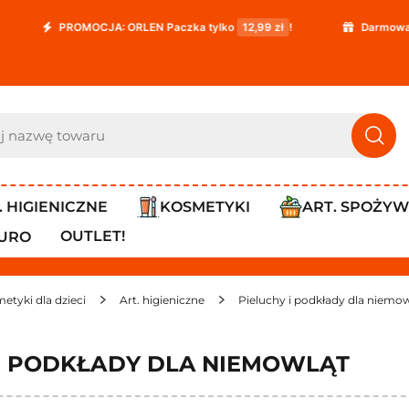
PROMOCJA: ORLEN Paczka tylko
12,99 zł
!
Darmowa dostaw
. HIGIENICZNE
KOSMETYKI
ART. SPOŻY
OUTLET!
IURO
etyki dla dzieci
Art. higieniczne
Pieluchy i podkłady dla niemo
 I PODKŁADY DLA NIEMOWLĄT