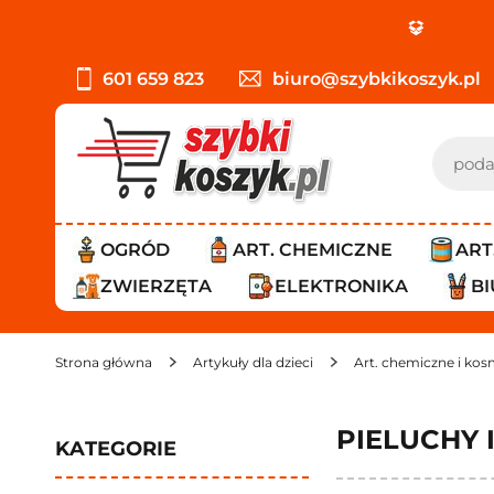
601 659 823
biuro@szybkikoszyk.pl
OGRÓD
ART. CHEMICZNE
ART
ZWIERZĘTA
ELEKTRONIKA
B
Strona główna
Artykuły dla dzieci
Art. chemiczne i kosm
PIELUCHY
KATEGORIE