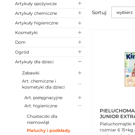
Artykuły spożywcze
Sortuj:
wybierz
Artykuły chemiczne
Artykuły higieniczne
Kosmetyki
Dom
Ogród
Artykuły dla dzieci
Zabawki
Art. chemiczne i
kosmetyki dla dzieci
Art. pielęgnacyjne
Art. higieniczne
PIELUCHOMAJ
Chusteczki dla
JUNIOR EXTR
15+KG (20 SZT
niemowląt
Pieluchomajtki Ki
rozmiar 6 15+kg
Pieluchy i podkłady