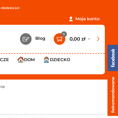
a już od
119,99 zł
!
PROMOCJA: ORLEN Paczka tylko
12,99 zł
!
Moje konto
0
Blog
0,00 zł
WCZE
DOM
DZIECKO
Rekomendowane
wląt