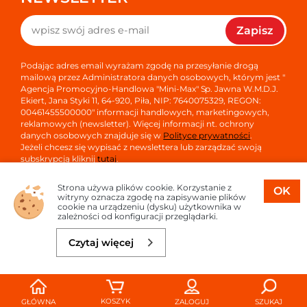
Zapisz
Podając adres email wyrażam zgodę na przesyłanie drogą
mailową przez Administratora danych osobowych, którym jest "
Agencja Promocyjno-Handlowa "Mini-Max" Sp. Jawna W.M.D.J.
Ekiert, Jana Styki 11, 64-920, Piła, NIP: 7640075329, REGON:
00461455500000" informacji handlowych, marketingowych,
reklamowych (newsletter). Więcej informacji nt. ochrony
danych osobowych znajduje się w
Polityce prywatności
.
Jeżeli chcesz się wypisać z newslettera lub zarządzać swoją
subskrypcją kliknij
tutaj
.
Strona używa plików cookie. Korzystanie z
OK
witryny oznacza zgodę na zapisywanie plików
cookie na urządzeniu (dysku) użytkownika w
zależności od konfiguracji przeglądarki.
Copyright © 2026
Oprogramowanie sklepu:
APTUSSHOP
Czytaj więcej
Projekt i strony:
APTUS.PL
Do koszyka
5,06 zł
KOSZYK
GŁÓWNA
ZALOGUJ
SZUKAJ