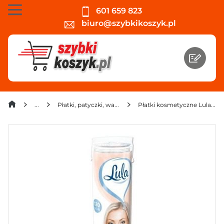
601 659 823
biuro@szybkikoszyk.pl
Płatki, patyczki, waciki, wata
Płatki kosmetyczne Lula (120 sztuk)