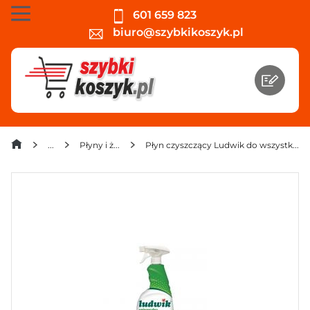
601 659 823
biuro@szybkikoszyk.pl
Płyny i żele czyszczące
Płyn czyszczący Ludwik do wszystkich powierzchni zmywalnych 750 ml