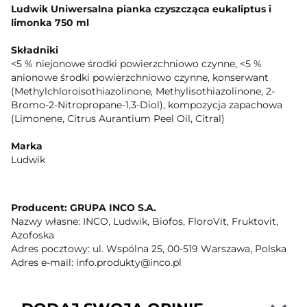
Ludwik Uniwersalna pianka czyszcząca eukaliptus i
limonka 750 ml
Składniki
<5 % niejonowe środki powierzchniowo czynne, <5 %
anionowe środki powierzchniowo czynne, konserwant
(Methylchloroisothiazolinone, Methylisothiazolinone, 2-
Bromo-2-Nitropropane-1,3-Diol), kompozycja zapachowa
(Limonene, Citrus Aurantium Peel Oil, Citral)
Marka
Ludwik
Cechy
łatwe czyszczenie, super połysk, do wszystkich powierzchni
Producent: GRUPA INCO S.A.
zmywalnych
Nazwy własne: INCO, Ludwik, Biofos, FloroVit, Fruktovit,
Azofoska
Marka standaryzowana
Adres pocztowy: ul. Wspólna 25, 00-519 Warszawa, Polska
Marka: Ludwik
Adres e-mail: info.produkty@inco.pl
Adres kontaktowy
ul. Wspólna 25, 00-519 Warszawa