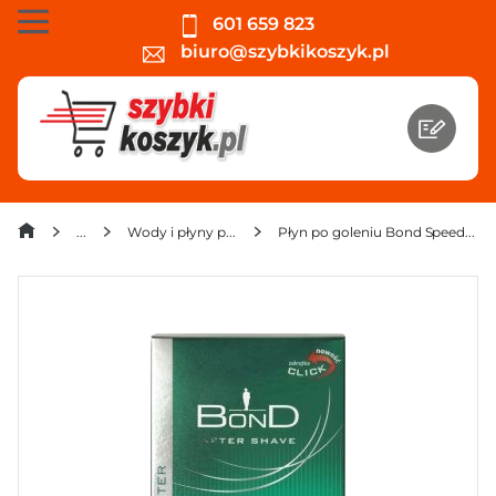
601 659 823
biuro@szybkikoszyk.pl
Wody i płyny po goleniu
Płyn po goleniu Bond Speedmaster 100 ml