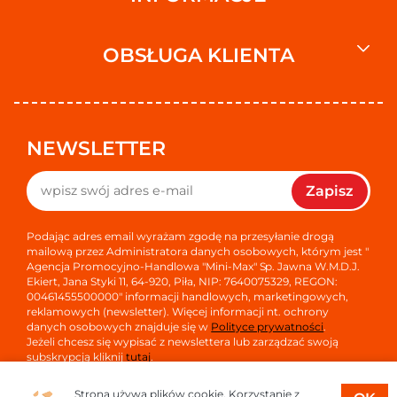
OBSŁUGA KLIENTA
NEWSLETTER
Zapisz
Podając adres email wyrażam zgodę na przesyłanie drogą
mailową przez Administratora danych osobowych, którym jest "
Agencja Promocyjno-Handlowa "Mini-Max" Sp. Jawna W.M.D.J.
Ekiert, Jana Styki 11, 64-920, Piła, NIP: 7640075329, REGON:
00461455500000" informacji handlowych, marketingowych,
reklamowych (newsletter). Więcej informacji nt. ochrony
danych osobowych znajduje się w
Polityce prywatności
.
Jeżeli chcesz się wypisać z newslettera lub zarządzać swoją
subskrypcją kliknij
tutaj
.
Strona używa plików cookie. Korzystanie z