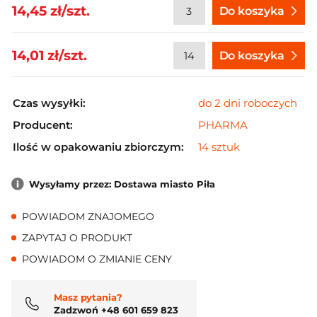
14,45 zł/szt.
Do koszyka
14,01 zł/szt.
Do koszyka
Czas wysyłki:
do 2 dni roboczych
Producent:
PHARMA
Ilość w opakowaniu zbiorczym:
14 sztuk
Wysyłamy przez: Dostawa miasto Piła
POWIADOM ZNAJOMEGO
ZAPYTAJ O PRODUKT
POWIADOM O ZMIANIE CENY
Masz pytania?
Zadzwoń +48 601 659 823