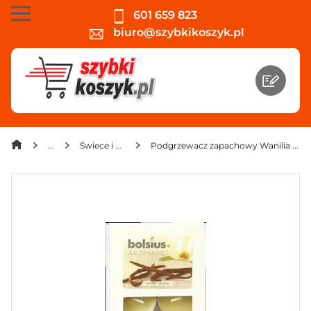
601 659 823
biuro@szybkikoszyk.pl
Świece i kadzidła
Podgrzewacz zapachowy Wanilia Bolsius (6 sztuk)