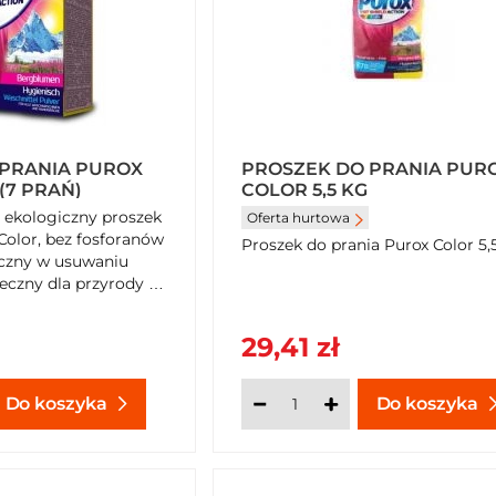
 PRANIA PUROX
PROSZEK DO PRANIA PUR
(7 PRAŃ)
COLOR 5,5 KG
 ekologiczny proszek
Oferta hurtowa
Color, bez fosforanów
Proszek do prania Purox Color 5,
eczny w usuwaniu
eczny dla przyrody i
 na SzybkiKoszyk.pl!
29,41 zł
Do koszyka
Do koszyka