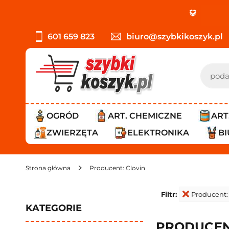
PROM
601 659 823
biuro@szybkikoszyk.pl
OGRÓD
ART. CHEMICZNE
ART
ZWIERZĘTA
ELEKTRONIKA
B
Strona główna
Producent: Clovin
Filtr:
Producent:
KATEGORIE
PRODUCEN