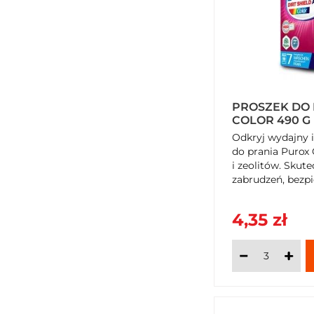
PROSZEK DO
COLOR 490 G 
Odkryj wydajny i
do prania Purox 
i zeolitów. Skut
zabrudzeń, bezpi
pralki. Kup teraz
4,35 zł