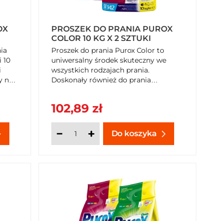
OX
PROSZEK DO PRANIA PUROX
COLOR 10 KG X 2 SZTUKI
ia
Proszek do prania Purox Color to
 10
uniwersalny środek skuteczny we
i
wszystkich rodzajach prania.
y na
Doskonały również do prania
ręcznego, wydajny i przyjazny
środowisku.
102,89 zł
Do koszyka