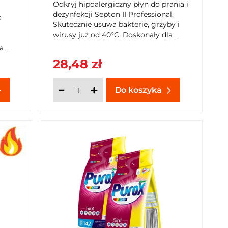
SEPTON II PROFESSIONAL 1,5
Odkryj hipoalergiczny płyn do prania i
KG
dezynfekcji Septon II Professional.
o
Skutecznie usuwa bakterie, grzyby i
wirusy już od 40°C. Doskonały dla
alergików, właścicieli zwierząt i osób
a
uprawiających sport. Kup teraz na
28,48 zł
SzybkiKoszyk.pl!
Do koszyka