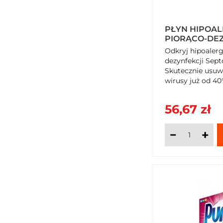
PŁYN HIPOAL
PIORĄCO-DE
SEPTON II PR
Odkryj hipoalerg
KG X 2 SZTUKI
dezynfekcji Septo
Skutecznie usuwa
wirusy już od 40
alergików, właści
uprawiających sp
56,67 zł
SzybkiKoszyk.pl!