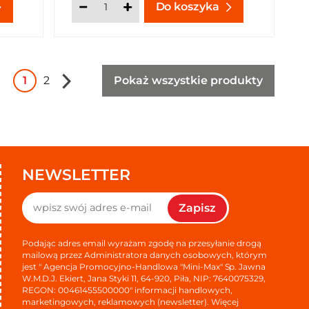
Do koszyka
1
2
Pokaż wszystkie produkty
NEWSLETTER
Zapisz
Podając adres email wyrażam zgodę na przesyłanie drogą
mailową przez Administratora danych osobowych, którym
jest " Agencja Promocyjno-Handlowa "Mini-Max" Sp. Jawna
W.M.D.J. Ekiert, Jana Styki 11, 64-920, Piła, NIP: 7640075329,
REGON: 00461455500000" informacji handlowych,
marketingowych, reklamowych (newsletter). Więcej