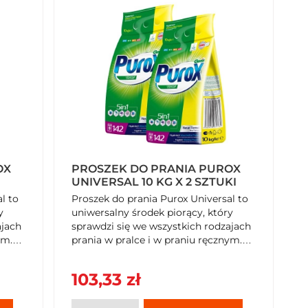
OX
PROSZEK DO PRANIA PUROX
UNIVERSAL 10 KG X 2 SZTUKI
l to
Proszek do prania Purox Universal to
y
uniwersalny środek piorący, który
ajach
sprawdzi się we wszystkich rodzajach
ym.
prania w pralce i w praniu ręcznym.
c
Usuwa zabrudzenia pozostawiając
przyjemny zapach.
103,33 zł