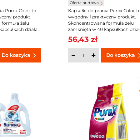
OPAKOWANIA
Oferta hurtowa
ia Purox Color to
Kapsułki do prania Purox Color t
yczny produkt.
wygodny i praktyczny produkt.
formuła żelu
Skoncentrowana formuła żelu
kapsułkach działa
zamknięta w 40 kapsułkach dział
wając plamy, a
dwuetapowo, usuwając plamy, a
56,43 zł
nując kolor.
następnie pielęgnując kolor.
Do koszyka
Do koszyka