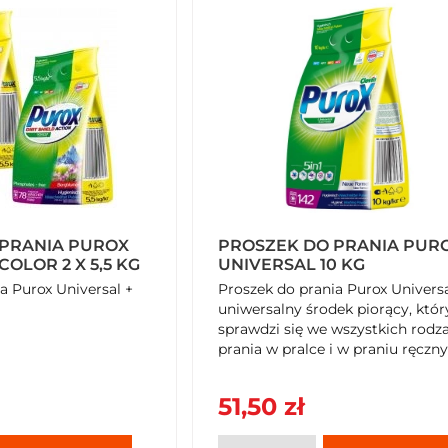
 PRANIA PUROX
PROSZEK DO PRANIA PUR
COLOR 2 X 5,5 KG
UNIVERSAL 10 KG
a Purox Universal +
Proszek do prania Purox Universa
uniwersalny środek piorący, któr
sprawdzi się we wszystkich rodz
prania w pralce i w praniu ręczn
Usuwa zabrudzenia pozostawiają
przyjemny zapach.
51,50 zł