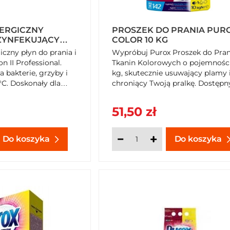
ERGICZNY
PROSZEK DO PRANIA PUR
ZYNFEKUJĄCY
COLOR 10 KG
OFESSIONAL 1,5
iczny płyn do prania i
Wypróbuj Purox Proszek do Pran
n II Professional.
Tkanin Kolorowych o pojemności
 bakterie, grzyby i
kg, skutecznie usuwający plamy 
°C. Doskonały dla
chroniący Twoją pralkę. Dostępn
cieli zwierząt i osób
SzybkiKoszyk.pl.
ort. Kup teraz na
51,50 zł
Do koszyka
Do koszyka