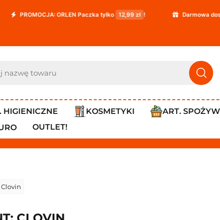
OCJA: ORLEN Paczka tylko
12,99 zł
!
Darmowa dostawa już o
. HIGIENICZNE
KOSMETYKI
ART. SPOŻY
OUTLET!
IURO
 Clovin
T: CLOVIN