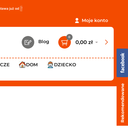
d
119,99 zł
!
PROMOCJA: ORLEN Paczka tylko
12,99 zł
!
Moje konto
0
Blog
0,00 zł
WCZE
DOM
DZIECKO
Rekomendowane