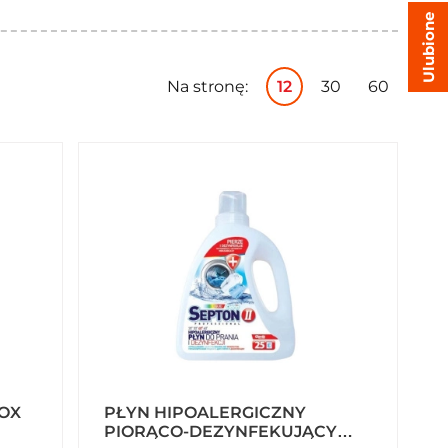
Ulubione
Na stronę:
12
30
60
OX
PŁYN HIPOALERGICZNY
PIORĄCO-DEZYNFEKUJĄCY