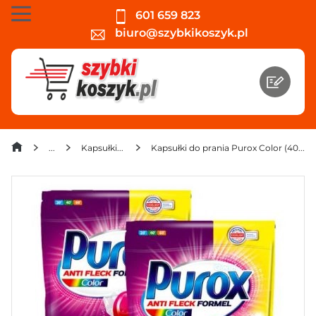
601 659 823
biuro@szybkikoszyk.pl
Kapsułki do prania
Kapsułki do prania Purox Color (40 sztuk) x 2 opakowania