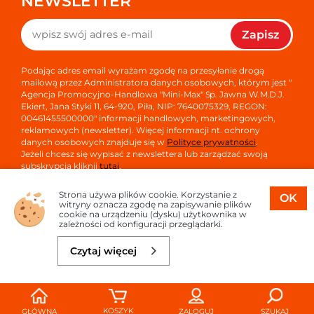
NEWSLETTER
Zapisz
Podając adres email wyrażam zgodę na przesyłanie drogą
mailową przez Administratora danych osobowych, którym jest "
Agencja Promocyjno-Handlowa "Mini-Max" Sp. Jawna W.M.D.J.
Ekiert, Jana Styki 11, 64-920, Piła, NIP: 7640075329, REGON:
00461455500000" informacji handlowych, marketingowych,
reklamowych (newsletter). Więcej informacji nt. ochrony
danych osobowych znajduje się w
Polityce prywatności
.
Jeżeli chcesz się wypisać z newslettera lub zarządzać swoją
subskrypcją kliknij
tutaj
.
Strona używa plików cookie. Korzystanie z
OK
witryny oznacza zgodę na zapisywanie plików
cookie na urządzeniu (dysku) użytkownika w
zależności od konfiguracji przeglądarki.
Copyright © 2026
Oprogramowanie sklepu:
APTUSSHOP
Czytaj więcej
Projekt i strony:
APTUS.PL
Do koszyka
56,43 zł
KOSZYK
GŁÓWNA
ZALOGUJ
SZUKAJ