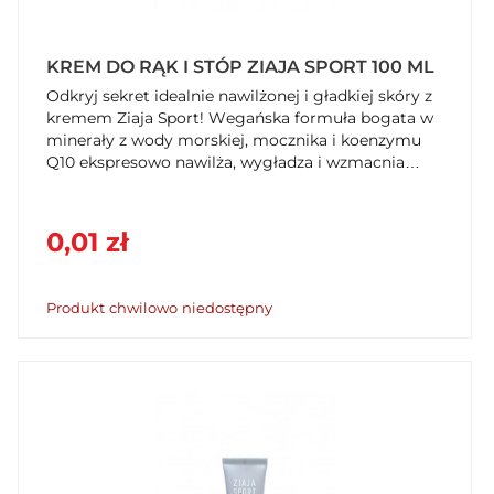
KREM DO RĄK I STÓP ZIAJA SPORT 100 ML
Odkryj sekret idealnie nawilżonej i gładkiej skóry z
kremem Ziaja Sport! Wegańska formuła bogata w
minerały z wody morskiej, mocznika i koenzymu
Q10 ekspresowo nawilża, wygładza i wzmacnia
barierę ochronną skóry. Poczuj komfort i
regenerację. Kup teraz w SzybkiKoszyk.pl!
0,01 zł
Produkt chwilowo niedostępny