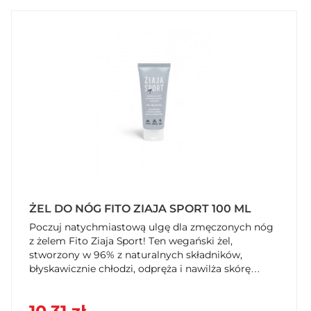
ŻEL DO NÓG FITO ZIAJA SPORT 100 ML
Poczuj natychmiastową ulgę dla zmęczonych nóg
z żelem Fito Ziaja Sport! Ten wegański żel,
stworzony w 96% z naturalnych składników,
błyskawicznie chłodzi, odpręża i nawilża skórę
dzięki minerałom z wody morskiej. Idealny po
treningu lub dla osób z uczuciem ciężkich nóg.
Odkryj jego odświeżające działanie w