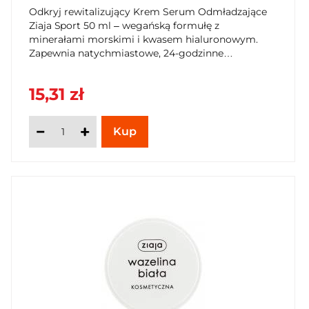
Odkryj rewitalizujący Krem Serum Odmładzające
Ziaja Sport 50 ml – wegańską formułę z
minerałami morskimi i kwasem hialuronowym.
Zapewnia natychmiastowe, 24-godzinne
nawilżenie, wygładza i wspiera barierę ochronną
skóry. Idealny pod makijaż, dla aktywnych i
15,31 zł
ceniących świeżość. Sięgnij po komfort i młodszy
wygląd w SzybkiKoszyk.pl!