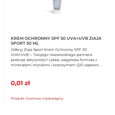
KREM OCHRONNY SPF 50 UVA+UVB ZIAJA
SPORT 50 ML
Odkryj Ziaja Sport Krem Ochronny SPF 50
UVA+UVB – Twojego niezawodnego partnera
podczas aktywności! Lekka, wegańska formuła z
minerałami morskimi i koenzymem Q10 zapewnia
wysoką ochronę przeciwsłoneczną i efekt "dry
touch". Nawilża, matuje i poprawia kondycję skóry.
Zabezpiecz się przed słońcem w SzybkiKoszyk.pl!
0,01 zł
Produkt chwilowo niedostępny