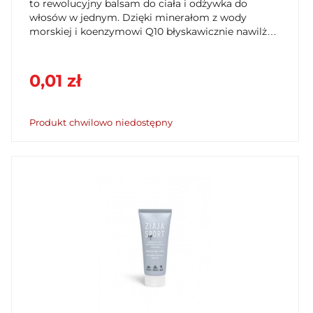
to rewolucyjny balsam do ciała i odżywka do
włosów w jednym. Dzięki minerałom z wody
morskiej i koenzymowi Q10 błyskawicznie nawilża
skórę i kondycjonuje włosy. Oszczędź miejsce w
torbie i czas – dodaj do koszyka w SzybkiKoszyk.pl!
0,01 zł
Produkt chwilowo niedostępny