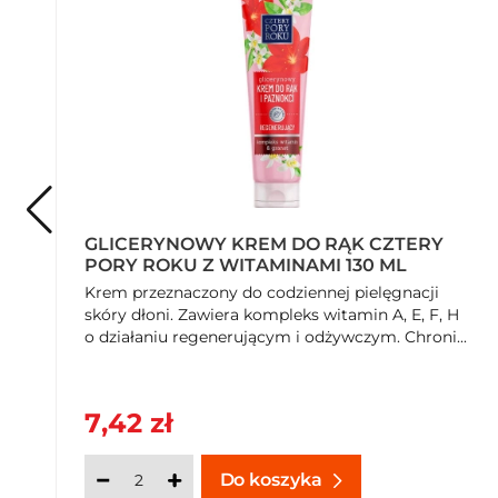
Kontakt
ZIAJA Ltd Zakład Produkcji Leków sp. z o.o.
Logotypy stron trzecich
Green Dot
Przygotowanie i stosowanie
Sposób użycia: krem wmasować w czystą skórę dłoni i paz
Rodzaj przechowywania
Typ: Przechowywać w temperaturze otoczenia
GLICERYNOWY KREM DO RĄK CZTERY
PORY ROKU Z WITAMINAMI 130 ML
Rozmiar opakowania
Krem przeznaczony do codziennej pielęgnacji
100
skóry dłoni. Zawiera kompleks witamin A, E, F, H
o działaniu regenerującym i odżywczym. Chroni...
Jednostka (tekst opisowy)
ml
7,42 zł
Średnia miara
Średnia miara (e)
Do koszyka
Rodzaj materiału opakowania