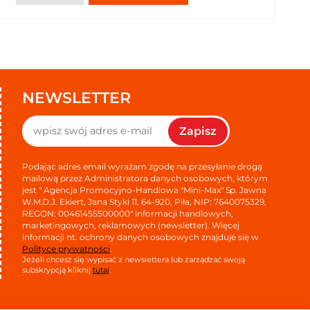
NEWSLETTER
Zapisz
Podając adres email wyrażam zgodę na przesyłanie drogą
mailową przez Administratora danych osobowych, którym
jest " Agencja Promocyjno-Handlowa "Mini-Max" Sp. Jawna
W.M.D.J. Ekiert, Jana Styki 11, 64-920, Piła, NIP: 7640075329,
REGON: 00461455500000" informacji handlowych,
marketingowych, reklamowych (newsletter). Więcej
informacji nt. ochrony danych osobowych znajduje się w
Polityce prywatności
.
Jeżeli chcesz się wypisać z newslettera lub zarządzać swoją
subskrypcją kliknij
tutaj
.