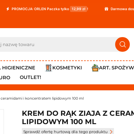
OMOCJA: ORLEN Paczka tylko
12,99 zł
!
Darmowa dostawa już
. HIGIENICZNE
KOSMETYKI
ART. SPOŻY
OUTLET!
IURO
z ceramidami i koncentratem lipidowym 100 ml
KREM DO RĄK ZIAJA Z CERA
LIPIDOWYM 100 ML
Sprawdź ofertę hurtową dla tego produktu