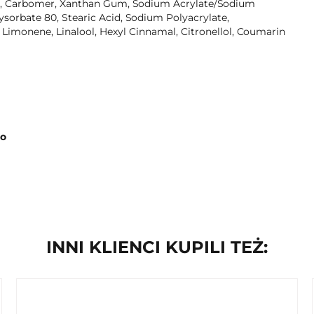
te, Carbomer, Xanthan Gum, Sodium Acrylate/Sodium
sorbate 80, Stearic Acid, Sodium Polyacrylate,
 Limonene, Linalool, Hexyl Cinnamal, Citronellol, Coumarin
.o
ry. - Odbudowuje naturalną warstwę lipidową. - Chroni
INNI KLIENCI KUPILI TEŻ:
ga odwodnieniu i wysuszeniu naskórka. - Pielęgnuje oraz
achnie i szybko się wchłania. - Idealny do używania w
turalnego pH naturalne Preparat testowany