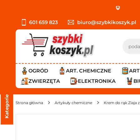
PR
601 659 823
biuro@szybkikoszyk.pl
OGRÓD
ART. CHEMICZNE
ART
ZWIERZĘTA
ELEKTRONIKA
B
Kategorie
Strona główna
Artykuły chemiczne
Krem do rąk Ziaja 