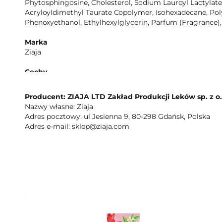
Phytosphingosine, Cholesterol, Sodium Lauroyl Lactyla
Acryloyldimethyl Taurate Copolymer, Isohexadecane, Poly
Phenoxyethanol, Ethylhexylglycerin, Parfum (Fragrance),
Marka
Ziaja
Cechy
odżywia, regeneruje, nawilża
Producent: ZIAJA LTD Zakład Produkcji Leków sp. z o
Marka standaryzowana
Nazwy własne: Ziaja
Marka: Ziaja
Adres pocztowy: ul Jesienna 9, 80-298 Gdańsk, Polska
Adres e-mail: sklep@ziaja.com
Adres kontaktowy
80-298 Gdańsk ul. Jesienna 9
Opis produktu
Działanie kosmetyczne - Poprawia funkcje barierowe skó
skórę, szczególnie suchą, szorstką i wrażliwą. - Zapobie
wzmacnia paznokcie. Aplikacja kosmetyczna - Subtelnie p
każdym momencie dnia. 95 % składników pochodzenia na
dermatologicznie