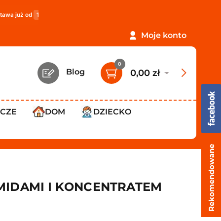
 od
119,99 zł
!
PROMOCJA: ORLEN Paczka tylko
12,99 zł
!
Moje konto
0
Blog
0,00 zł
WCZE
DOM
DZIECKO
Rekomendowane
MIDAMI I KONCENTRATEM