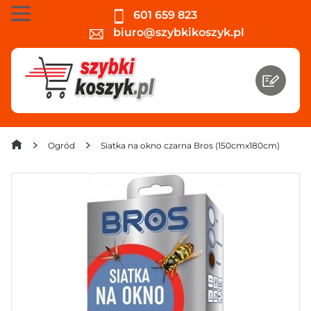
601 659 823
biuro@szybkikoszyk.pl
Ogród
Siatka na okno czarna Bros (150cmx180cm)