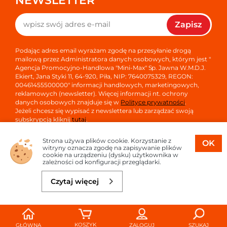
NEWSLETTER
Zapisz
Podając adres email wyrażam zgodę na przesyłanie drogą
mailową przez Administratora danych osobowych, którym jest "
Agencja Promocyjno-Handlowa "Mini-Max" Sp. Jawna W.M.D.J.
Ekiert, Jana Styki 11, 64-920, Piła, NIP: 7640075329, REGON:
00461455500000" informacji handlowych, marketingowych,
reklamowych (newsletter). Więcej informacji nt. ochrony
danych osobowych znajduje się w
Polityce prywatności
.
Jeżeli chcesz się wypisać z newslettera lub zarządzać swoją
subskrypcją kliknij
tutaj
.
Strona używa plików cookie. Korzystanie z
OK
witryny oznacza zgodę na zapisywanie plików
cookie na urządzeniu (dysku) użytkownika w
zależności od konfiguracji przeglądarki.
Copyright © 2026
Oprogramowanie sklepu:
APTUSSHOP
Czytaj więcej
Projekt i strony:
APTUS.PL
Do koszyka
33,14 zł
KOSZYK
GŁÓWNA
ZALOGUJ
SZUKAJ