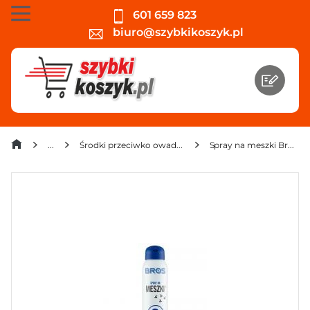
601 659 823
biuro@szybkikoszyk.pl
Środki przeciwko owadom, gryzoniom, kretom
Spray na meszki Bros 90 ml x 3 sztuki