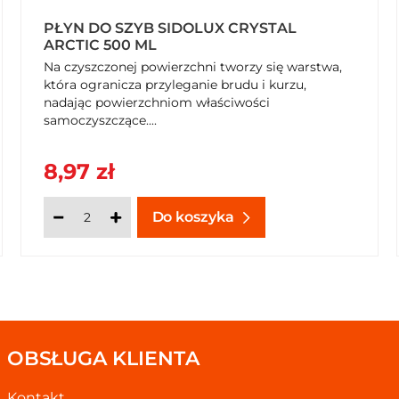
PŁYN DO SZYB SIDOLUX CRYSTAL
ARCTIC 500 ML
Na czyszczonej powierzchni tworzy się warstwa,
która ogranicza przyleganie brudu i kurzu,
nadając powierzchniom właściwości
łożyć równomiernie preparat przy pomocy mopa lub
samoczyszczące....
go wyschnięcia. Dla odbudowy warstwy ochronnej wlać 2-3
 Wysoka wydajność - 60 m2/1 l
8,97 zł
Do koszyka
OBSŁUGA KLIENTA
Kontakt