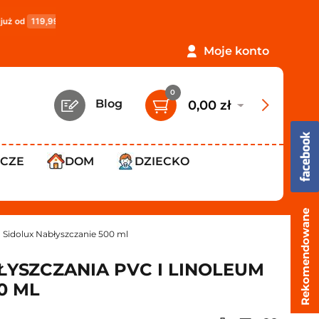
19,99 zł
!
PROMOCJA: ORLEN Paczka tylko
12,99 zł
!
Moje konto
0
Blog
0,00 zł
WCZE
DOM
DZIECKO
Rekomendowane
m Sidolux Nabłyszczanie 500 ml
YSZCZANIA PVC I LINOLEUM
0 ML