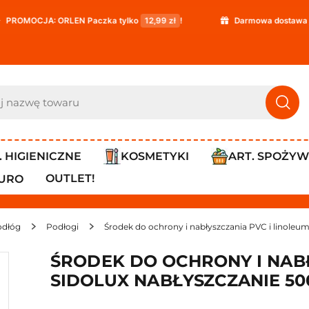
JA: ORLEN Paczka tylko
12,99 zł
!
Darmowa dostawa już od
1
. HIGIENICZNE
KOSMETYKI
ART. SPOŻY
OUTLET!
IURO
odłóg
Podłogi
Środek do ochrony i nabłyszczania PVC i linoleu
ŚRODEK DO OCHRONY I NABŁ
SIDOLUX NABŁYSZCZANIE 50