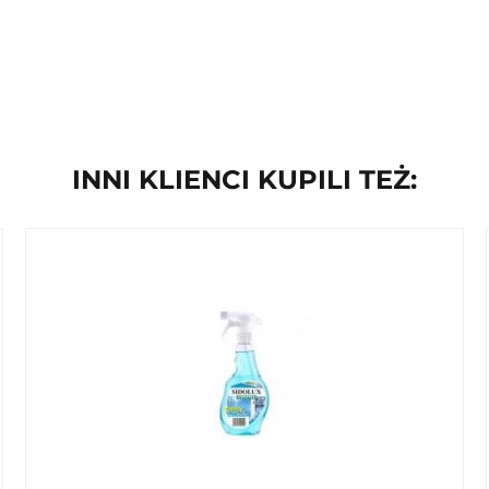
a
INNI KLIENCI KUPILI TEŻ:
i nabłyszczania podłóg z tworzyw sztucznych. Nadaje
arysowaniami. - Renowuje i wypełnia mikrouszkodzenia. -
 bezpieczeństwo użytkowania.
użyj Cleanlux Zmywacz do Sidolux-u oraz innych środków
KWiU: 20.30.11.0