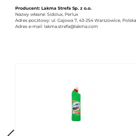
Marka standaryzowana
Producent: Lakma Strefa Sp. z o.o.
Marka: Sidolux
Nazwy własne: Sidolux, Perlux
Adres pocztowy: ul. Gajowa 7, 43-254 Warszowice, Polsk
Podmarka
Adres e-mail: lakma.strefa@lakma.com
Podmarka: Ochrona i połysk
Adres firmy
ul. Gajowa 7 43-254 Warszowice
Opis produktu
Sidolux PVC, Linoleum to środek do renowacji, ochrony 
wysoki połysk bez polerowania. - Chroni podłogę przed z
Zapobiega ponownemu osadzaniu się brudu. - Wzmacnia
O marce
Do zmywania nawarstwionych środków nabłyszczających 
nabłyszczających
Pozostałe informacje
LZo Kat. A/e W/B 130 g/l (2010) prod. Zaw. Max 58,3 g/l P
Dodatkowe informacje