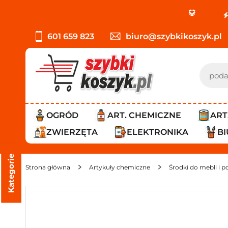
PROMOC
601 659 823
biuro@szybkikoszyk.pl
OGRÓD
ART. CHEMICZNE
ART
ZWIERZĘTA
ELEKTRONIKA
B
Kategorie
Strona główna
Artykuły chemiczne
Środki do mebli i p