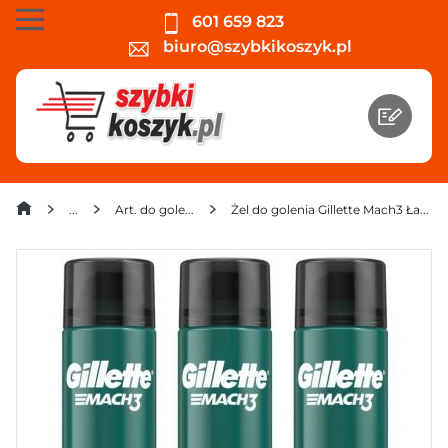
601 659 823
biuro@szybkikoszyk.pl
Art. do golenia i depilacji
Żel do golenia Gillette Mach3 Łagodzący 200ml x 3 sztuki