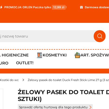
ORLEN Paczka tylko
12,99 zł
!
Darmowa dostawa już od
119,9
. HIGIENICZNE
KOSMETYKI
ART. SPOŻY
OUTLET!
IURO
Kostki do wc
Żelowy pasek do toalet Duck Fresh Stick Lime 27 g (3 sz
ŻELOWY PASEK DO TOALET DU
SZTUKI)
Sprawdź ofertę hurtową dla tego produktu