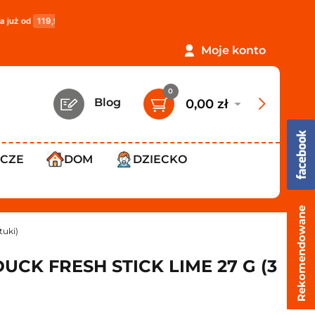
9 zł
!
PROMOCJA: ORLEN Paczka tylko
12,99 zł
!
Da
Moje konto
0
Blog
0,00 zł
WCZE
DOM
DZIECKO
Rekomendowane
tuki)
CK FRESH STICK LIME 27 G (3