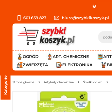
PROMOCJA: 
601 659 823
biuro@szybkikoszyk.pl
OGRÓD
ART. CHEMICZNE
ART
ZWIERZĘTA
ELEKTRONIKA
B
Kategorie
Strona główna
Artykuły chemiczne
Środki do wc