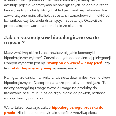
definiuje pojęcie kosmetyków hipoalergicznych, to ogólnie rzecz
biorąc, są to produkty, których skład jest bardziej naturalny. Nie
zawierają one m.in. alkoholu, substancji zapachowych, niektórych
barwników, czy też wielu drażniących substancji. Oczywiście
przed zakupem warto zapoznać się ze składem.
Jakich kosmetyków hipoalergiczne warto
używać?
Masz wrażliwą skórę i zastanawiasz się jakie kosmetyki
hipoalergiczne wybrać? Zacznij od tych do codziennej pielęgnacji.
Dobrym wyborem jest np.
szampon do włosów biały jeleń
, czy
też
żel do higieny intymnej
tej samej marki.
Pamiętaj, że dzisiaj na rynku znajdziesz duży wybór kosmetyków
hipoalergicznych. Dostępne są także produkty do makijażu. Tu
należy szczególną uwagę zwrócić uwagę na produkty do
malowania oczu m.in. tusz do rzęs, cienie do powiek, różnego
rodzaju kremy pod oczy.
Warto także rozważyć zakup
hipoalergicznego proszku do
prania
. Nie jest to kosmetyk, ale u osób z wrażliwą skórą