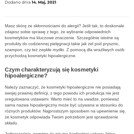
Dodano dnia
14. Maj, 2021
Masz skórę ze skłonnościami do alergii? Jeśli tak, to doskonale
zdajesz sobie sprawę z tego, że wybranie odpowiednich
kosmetyków ma kluczowe znaczenie. Szczególnie istotne są
produkty do codziennej pielęgnacji takie jak żel pod prysznic,
szampon, czy też zwykłe mydło. Z pomocą dla wrażliwych osób
przychodzą kosmetyki hipoalergiczne.
Czym charakteryzują się kosmetyki
hipoalergiczne?
Należy zaznaczyć, że kosmetyki hipoalergiczne nie posiadają
swojej prawnej definicji, z tego powodu ich produkcja nie jest
uregulowana ustawami. Warto mieć to na uwadze, ponieważ
sama nazwa hipoalergiczny może być używana w stosunku do
różnych produktów. Najprostszym sposobem na upewnienie się,
że kosmetyk odpowiada Twoim potrzebom jest sprawdzenie
składu.
Jednocześnie, pomimo że nie ma konkretnej ustawy, która