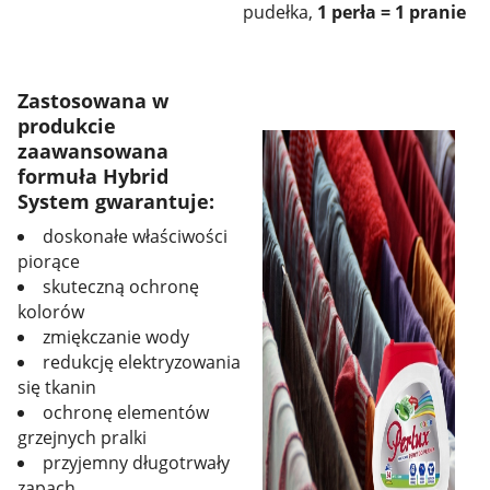
pudełka,
1 perła = 1 pranie
Zastosowana w
produkcie
zaawansowana
formuła Hybrid
System gwarantuje:
doskonałe właściwości
piorące
skuteczną ochronę
kolorów
zmiękczanie wody
redukcję elektryzowania
się tkanin
ochronę elementów
grzejnych pralki
przyjemny długotrwały
zapach