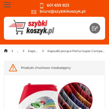
601 659 823
biuro@szybkikoszyk.pl
Kapsułki do prania
Kapsułki piorące Perlux Super Compact Color 552 g (24 sztuki) x 2 opakowania
Produkt chwilowo niedostępny