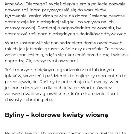
krzewów. Dlaczego? Wciąż ciepła ziemia po lecie pozwala
nowym roślinom przyzwyczaić się do warunków
bytowania, zanim zima zawita na dobre. Jesienne deszcze
dostarczają im niezbędnej wilgoci, co wpływa na ich
zdrowy rozwój. Pamiętaj o odpowiednim nawożeniu, by
dostarczyć roślinom niezbędnych składników odżywczych.
Warto zastanowić się nad sadzeniem drzew owocowych,
takich jak jabłonie, grusze, wiśnie czy czereśnie. Te drzewa,
zasadzone jesienią, zdążą się ukorzenić przed zimą i wiosną
nagrodzą Cię soczystymi owocami.
Jeśli marzysz o pięknym ogrodzeniu z tui lub innych
iglaków, wrzesień i październik to najlepszy moment na to
przedsięwzięcie. Rośliny te potrzebują dużo wody, więc
jesienne deszcze są dla nich idealne. Warto również
zainwestować w agrowłókninę, która skutecznie tłumi
chwasty i chroni glebę.
Byliny – kolorowe kwiaty wiosną
Byliny to kwiaty, które można sadzić jesienią, zwłaszcza te,