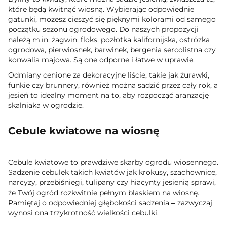
które będą kwitnąć wiosną. Wybierając odpowiednie
gatunki, możesz cieszyć się pięknymi kolorami od samego
początku sezonu ogrodowego. Do naszych propozycji
należą m.in. żagwin, floks, pozłotka kalifornijska, ostróżka
ogrodowa, pierwiosnek, barwinek, bergenia sercolistna czy
konwalia majowa. Są one odporne i łatwe w uprawie.
Odmiany cenione za dekoracyjne liście, takie jak żurawki,
funkie czy brunnery, również można sadzić przez cały rok, a
jesień to idealny moment na to, aby rozpocząć aranżację
skalniaka w ogrodzie.
Cebule kwiatowe na wiosnę
Cebule kwiatowe to prawdziwe skarby ogrodu wiosennego.
Sadzenie cebulek takich kwiatów jak krokusy, szachownice,
narcyzy, przebiśniegi, tulipany czy hiacynty jesienią sprawi,
że Twój ogród rozkwitnie pełnym blaskiem na wiosnę.
Pamiętaj o odpowiedniej głębokości sadzenia – zazwyczaj
wynosi ona trzykrotność wielkości cebulki.