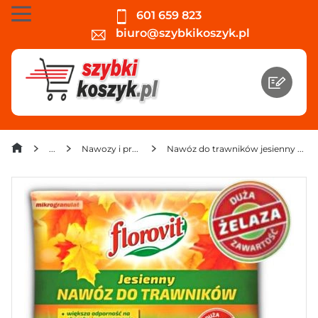
601 659 823
biuro@szybkikoszyk.pl
Nawozy i preparaty
Nawóz do trawników jesienny Florovit 10 kg