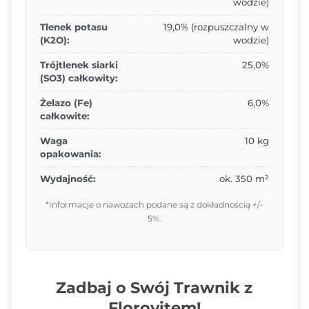
wodzie)
Tlenek potasu
19,0% (rozpuszczalny w
(K2O):
wodzie)
Trójtlenek siarki
25,0%
(SO3) całkowity:
Żelazo (Fe)
6,0%
całkowite:
Waga
10 kg
opakowania:
Wydajność:
ok. 350 m²
*Informacje o nawozach podane są z dokładnością +/-
5%.
Zadbaj o Swój Trawnik z
Florovitem!