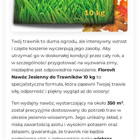
Twój trawnik to duma ogrodu, ale intensywny wzrost
i częste koszenie wyczerpują jego zasoby. Aby
utrzymać go w doskonałej kondycji przez cały rok, a
w szczególności przygotować na wyzwania zimy,
niezbędne jest odpowiednie nawożenie.
Florovit
Nawóz Jesienny do Trawników 10 kg
to
specjalistyczna formuła, która zapewni Twojej trawie
siłę, odporność i piękny wygląd aż do wiosny!
Ten wydajny nawóz, wystarczający na około
350 m²
,
został precyzyjnie dostosowany do potrzeb traw w
okresie jesienno-wiosennym. Jego unikalny skład, z
niską zawartością azotu i wysokim potasem oraz
żelazem, gwarantuje, że trawnik nie będzie
nadmiernie rósł, a jednocześnie zyska
większą