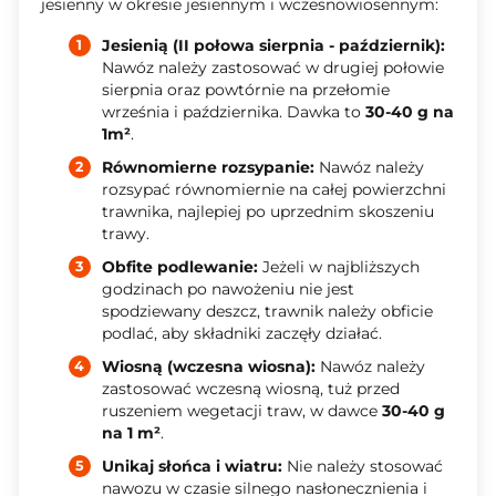
jesienny w okresie jesiennym i wczesnowiosennym:
Jesienią (II połowa sierpnia - październik):
Nawóz należy zastosować w drugiej połowie
sierpnia oraz powtórnie na przełomie
września i października. Dawka to
30-40 g na
1m²
.
Równomierne rozsypanie:
Nawóz należy
rozsypać równomiernie na całej powierzchni
trawnika, najlepiej po uprzednim skoszeniu
trawy.
Obfite podlewanie:
Jeżeli w najbliższych
godzinach po nawożeniu nie jest
spodziewany deszcz, trawnik należy obficie
podlać, aby składniki zaczęły działać.
Wiosną (wczesna wiosna):
Nawóz należy
zastosować wczesną wiosną, tuż przed
ruszeniem wegetacji traw, w dawce
30-40 g
na 1 m²
.
Unikaj słońca i wiatru:
Nie należy stosować
nawozu w czasie silnego nasłonecznienia i