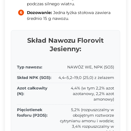
podczas silnego wiatru.
Dozowanie:
Jedna łyżka stołowa zawiera
średnio 15 g nawozu.
Skład Nawozu Florovit
Jesienny:
Typ nawozu:
NAWÓZ WE, NPK (SO3)
Skład NPK (SO3):
4,4–5,2–19,0 (25,0) z żelazem
Azot całkowity
4,4% (w tym 2,2% azot
(N):
azotanowy, 2,2% azot
amonowy)
Pięciotlenek
5,2% (rozpuszczalny w
fosforu (P2O5):
obojętnym roztworze
cytrynianu amonu i wodzie;
3,4% rozpuszczalny w