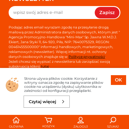
Zapisz
Podając adres email wyrażam zgodę na przesyłanie drogą
mailową przez Administratora danych osobowych, którym jest "
Agencja Promocyjno-Handlowa "Mini-Max" Sp. Jawna W.M.D.J.
Ekiert, Jana Styki 11, 64-920, Piła, NIP: 7640075329, REGON:
00461455500000" informacji handlowych, marketingowych,
reklamowych (newsletter). Więcej informacji nt. ochrony
danych osobowych znajduje się w
Polityce prywatności
.
Jeżeli chcesz się wypisać z newslettera lub zarządzać swoją
subskrypcją kliknij
tutaj
.
Strona używa plików cookie. Korzystanie z
OK
witryny oznacza zgodę na zapisywanie plików
cookie na urządzeniu (dysku) użytkownika w
zależności od konfiguracji przeglądarki.
Copyright © 2026
Oprogramowanie sklepu:
APTUSSHOP
Czytaj więcej
Projekt i strony:
APTUS.PL
Do koszyka
92,97 zł
KOSZYK
GŁÓWNA
ZALOGUJ
SZUKAJ