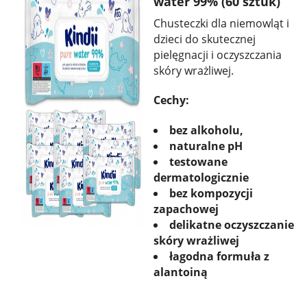
water 99% (60 sztuk)
Chusteczki dla niemowląt i
dzieci do skutecznej
pielęgnacji i oczyszczania
skóry wrażliwej.
Cechy:
bez alkoholu,
naturalne pH
testowane
dermatologicznie
bez kompozycji
zapachowej
delikatne oczyszczanie
skóry wrażliwej
łagodna formuła z
alantoiną