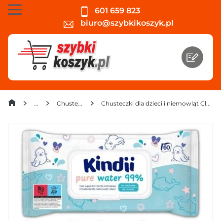
601 659 823
biuro@szybkikoszyk.pl
Chusteczki dla niemowląt
Chusteczki dla dzieci i niemowląt Cleanic Kindii pure water 99% (60 sztuk) x 12 opakowań