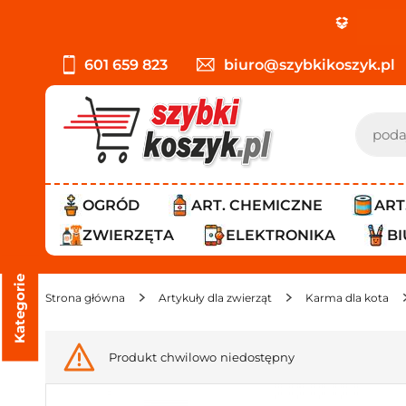
601 659 823
biuro@szybkikoszyk.pl
OGRÓD
ART. CHEMICZNE
ART
ZWIERZĘTA
ELEKTRONIKA
B
Kategorie
Strona główna
Artykuły dla zwierząt
Karma dla kota
Produkt chwilowo niedostępny