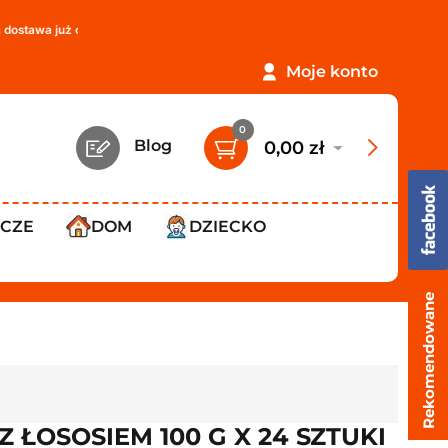
wa już od
119,99 zł
!
PROMOCJA: ORLEN Paczka tylko
12,99 zł
Moje konto
0
Blog
0,00 zł
WCZE
DOM
DZIECKO
Rekomendowane
 ŁOSOSIEM 100 G X 24 SZTUKI