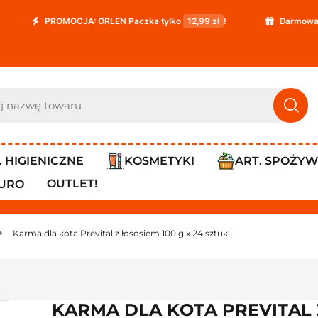
PROMOCJA: ORLEN Paczka tylko
12,99 zł
!
Darmowa dosta
. HIGIENICZNE
KOSMETYKI
ART. SPOŻY
OUTLET!
IURO
Karma dla kota Prevital z łososiem 100 g x 24 sztuki
KARMA DLA KOTA PREVITAL Z