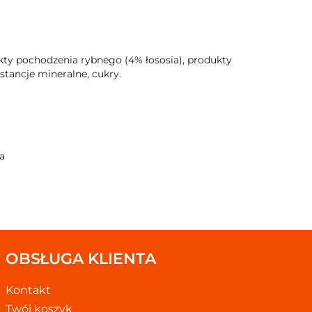
kty pochodzenia rybnego (4% łososia), produkty
stancje mineralne, cukry.
a
OBSŁUGA KLIENTA
Kontakt
Twój koszyk