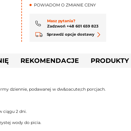
POWIADOM O ZMIANIE CENY
Masz pytania?
Zadzwoń +48 601 659 823
Sprawdź opcje dostawy
NIĘ
REKOMENDACJE
PRODUKTY
karmy dziennie, podawanej w dw&oacute;ch porcjach.
 ciągu 2 dni.
zystej wody do picia.