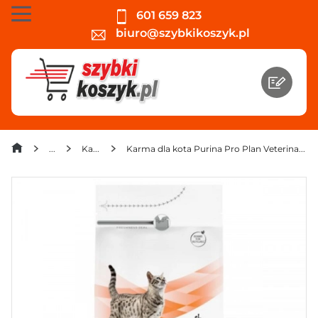
601 659 823
biuro@szybkikoszyk.pl
Karma dla kota
Karma dla kota Purina Pro Plan Veterinary Diets Feline OM St/Ox Obesity Management 1,5 kg