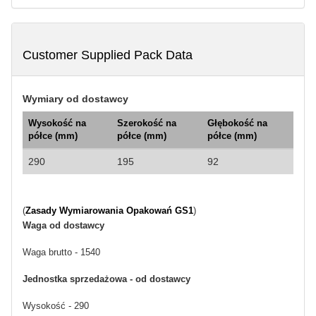
Customer Supplied Pack Data
Wymiary od dostawcy
Wysokość na
Szerokość na
Głębokość na
półce (mm)
półce (mm)
półce (mm)
290
195
92
(
Zasady Wymiarowania Opakowań GS1
)
Waga od dostawcy
Waga brutto - 1540
Jednostka sprzedażowa - od dostawcy
Wysokość - 290