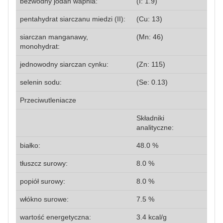
bezwodny jodan wapnia:
(I: 1.9)
pentahydrat siarczanu miedzi (II):
(Cu: 13)
siarczan manganawy,
(Mn: 46)
monohydrat:
jednowodny siarczan cynku:
(Zn: 115)
selenin sodu:
(Se: 0.13)
Przeciwutleniacze
Składniki
analityczne:
białko:
48.0 %
tłuszcz surowy:
8.0 %
popiół surowy:
8.0 %
włókno surowe:
7.5 %
wartość energetyczna:
3.4 kcal/g