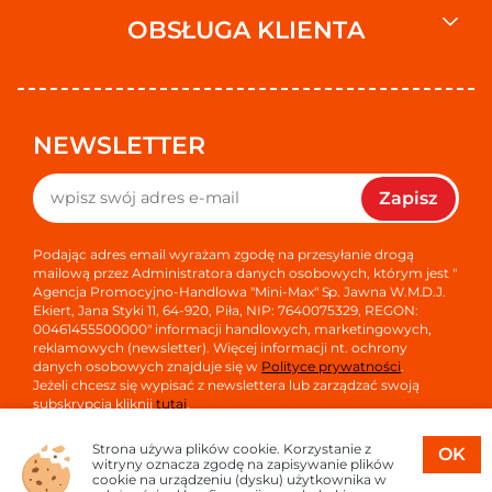
OBSŁUGA KLIENTA
NEWSLETTER
Zapisz
Podając adres email wyrażam zgodę na przesyłanie drogą
mailową przez Administratora danych osobowych, którym jest "
Agencja Promocyjno-Handlowa "Mini-Max" Sp. Jawna W.M.D.J.
Ekiert, Jana Styki 11, 64-920, Piła, NIP: 7640075329, REGON:
00461455500000" informacji handlowych, marketingowych,
reklamowych (newsletter). Więcej informacji nt. ochrony
danych osobowych znajduje się w
Polityce prywatności
.
Jeżeli chcesz się wypisać z newslettera lub zarządzać swoją
subskrypcją kliknij
tutaj
.
Strona używa plików cookie. Korzystanie z
OK
witryny oznacza zgodę na zapisywanie plików
cookie na urządzeniu (dysku) użytkownika w