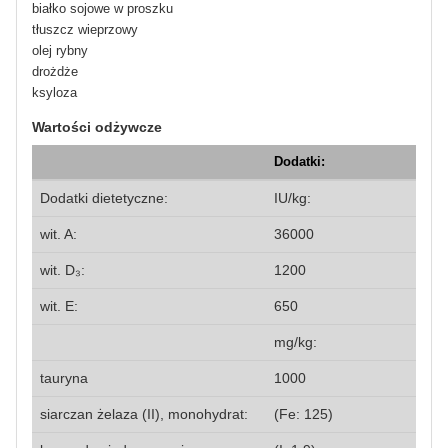
białko sojowe w proszku
tłuszcz wieprzowy
olej rybny
drożdże
ksyloza
Wartości odżywcze
Dodatki:
Dodatki dietetyczne:
IU/kg:
wit. A:
36000
wit. D₃:
1200
wit. E:
650
mg/kg:
tauryna
1000
siarczan żelaza (II), monohydrat:
(Fe: 125)