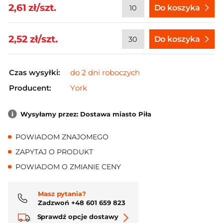
2,61 zł/szt.
Do koszyka
2,52 zł/szt.
Do koszyka
Czas wysyłki:
do 2 dni roboczych
Producent:
York
Wysyłamy przez: Dostawa miasto Piła
POWIADOM ZNAJOMEGO
ZAPYTAJ O PRODUKT
POWIADOM O ZMIANIE CENY
Masz pytania?
Zadzwoń +48 601 659 823
Sprawdź opcje dostawy