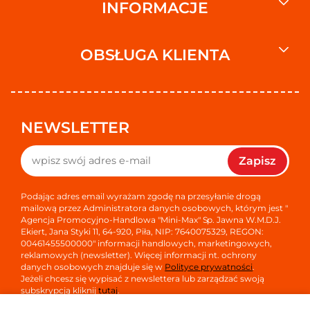
INFORMACJE
OBSŁUGA KLIENTA
NEWSLETTER
Zapisz
Podając adres email wyrażam zgodę na przesyłanie drogą
mailową przez Administratora danych osobowych, którym jest "
Agencja Promocyjno-Handlowa "Mini-Max" Sp. Jawna W.M.D.J.
Ekiert, Jana Styki 11, 64-920, Piła, NIP: 7640075329, REGON:
00461455500000" informacji handlowych, marketingowych,
reklamowych (newsletter). Więcej informacji nt. ochrony
danych osobowych znajduje się w
Polityce prywatności
.
Jeżeli chcesz się wypisać z newslettera lub zarządzać swoją
subskrypcją kliknij
tutaj
.