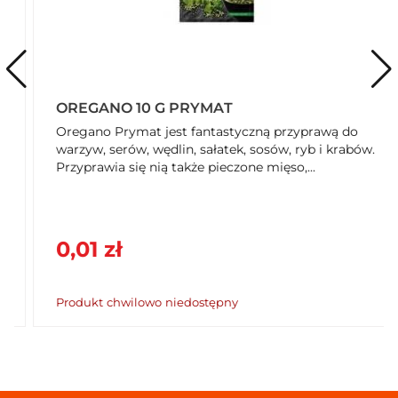
Przechowywanie
Przechowywać w suchym i zacienionym miejscu.
Typ oznaczenia daty
Najlepiej spożyć przed …
OREGANO 10 G PRYMAT
Oregano Prymat jest fantastyczną przyprawą do
Rodzaj przechowywania
warzyw, serów, wędlin, sałatek, sosów, ryb i krabów.
Typ: Przechowywać w temperaturze otoczenia
Przyprawia się nią także pieczone mięso,...
Rozmiar opakowania
20
Jednostka (tekst opisowy)
0,01 zł
g
Jednostka (specyficzna)
Produkt chwilowo niedostępny
Jednostka (specyficzna): Gramów
Kraj
Country of Origin: Poland