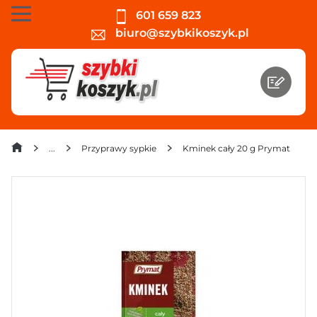
601 659 823
biuro@szybkikoszyk.pl
Przyprawy sypkie
Kminek cały 20 g Prymat