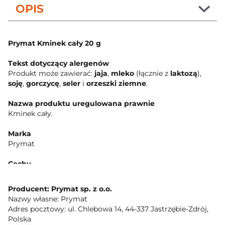
OPIS
Prymat Kminek cały 20 g
Tekst dotyczący alergenów
Produkt może zawierać:
jaja
,
mleko
(łącznie z
laktozą
),
soję
,
gorczycę
,
seler
i
orzeszki ziemne
.
Nazwa produktu uregulowana prawnie
Kminek cały.
Marka
Prymat
Cechy
pełne aromatu zioła i przyprawy
Producent: Prymat sp. z o.o.
Marka standaryzowana
Nazwy własne: Prymat
Marka: Prymat
Adres pocztowy: ul. Chlebowa 14, 44-337 Jastrzębie-Zdrój,
Polska
Adres kontaktowy