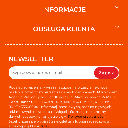
Rodzaj opakowania
Typ: Saszetka
INFORMACJE
Wymiar liczbowy
Wymiar liczbowy: 20
OBSŁUGA KLIENTA
Wymiar
Wymagana wysokość na półce: 147
Wymagana szerokość na półce: 110
Wymagana głębokość na półce: 9
NEWSLETTER
Waga
Waga brutto: 24
Zapisz
Jednostka sprzedażowa
Wysokość: 147
Podając adres email wyrażam zgodę na przesyłanie drogą
Szerokość: 110
mailową przez Administratora danych osobowych, którym jest "
Agencja Promocyjno-Handlowa "Mini-Max" Sp. Jawna W.M.D.J.
Głębokość: 9
Ekiert, Jana Styki 11, 64-920, Piła, NIP: 7640075329, REGON:
00461455500000" informacji handlowych, marketingowych,
Opakowanie logistyczne
reklamowych (newsletter). Więcej informacji nt. ochrony
GTIN: 05901135012430
danych osobowych znajduje się w
Polityce prywatności
.
Jeżeli chcesz się wypisać z newslettera lub zarządzać swoją
Adres producenta
subskrypcją kliknij
tutaj
.