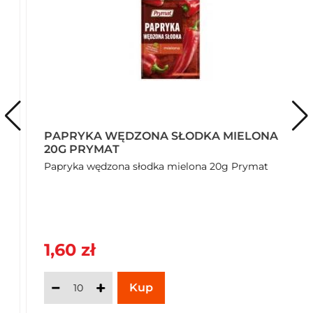
Seler: Może zawierać
Jaja: Może zawierać
Mleko: Może zawierać
Gorczyca: Może zawierać
Orzeszki ziemne: Może zawierać
Soja: Może zawierać
Przechowywanie
Przechowywać w suchym i zacienionym miejscu.
PAPRYKA WĘDZONA SŁODKA MIELONA
20G PRYMAT
Rodzaj przechowywania
Typ: Przechowywać w temperaturze otoczenia
Papryka wędzona słodka mielona 20g Prymat
Rozmiar opakowania
15
Jednostka (tekst opisowy)
1,60 zł
g
Jednostka (specyficzna)
Jednostka (specyficzna): Gramów