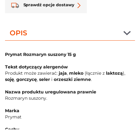
Sprawdź opcje dostawy
OPIS
Prymat Rozmaryn suszony 15 g
Tekst dotyczący alergenów
Produkt może zawierać:
jaja
,
mleko
(łącznie z
laktozą
),
soję
,
gorczycę
,
seler
i
orzeszki ziemne
.
Nazwa produktu uregulowana prawnie
Rozmaryn suszony.
Marka
Prymat
Cechy
pełne aromatu zioła i przyprawy