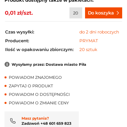
Produkt dostępny także w pakietach:
0,01 zł/szt.
Do koszyka
Czas wysyłki:
do 2 dni roboczych
Producent:
PRYMAT
Ilość w opakowaniu zbiorczym:
20 sztuk
Wysyłamy przez: Dostawa miasto Piła
POWIADOM ZNAJOMEGO
ZAPYTAJ O PRODUKT
POWIADOM O DOSTĘPNOŚCI
POWIADOM O ZMIANIE CENY
Masz pytania?
Zadzwoń +48 601 659 823