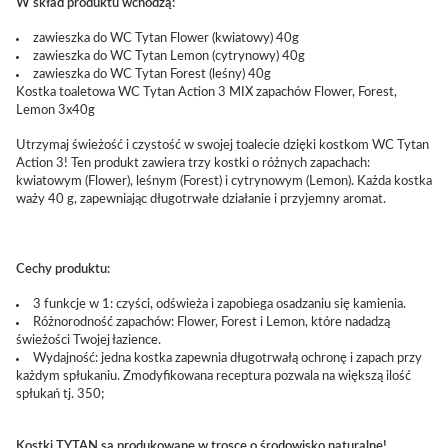
W skład produktu wchodzą:
zawieszka do WC Tytan Flower (kwiatowy) 40g
zawieszka do WC Tytan Lemon (cytrynowy) 40g
zawieszka do WC Tytan Forest (leśny) 40g
Kostka toaletowa WC Tytan Action 3 MIX zapachów Flower, Forest,
Lemon 3x40g
Utrzymaj świeżość i czystość w swojej toalecie dzięki kostkom WC Tytan
Action 3! Ten produkt zawiera trzy kostki o różnych zapachach:
kwiatowym (Flower), leśnym (Forest) i cytrynowym (Lemon). Każda kostka
waży 40 g, zapewniając długotrwałe działanie i przyjemny aromat.
Cechy produktu:
3 funkcje w 1: czyści, odświeża i zapobiega osadzaniu się kamienia.
Różnorodność zapachów: Flower, Forest i Lemon, które nadadzą
świeżości Twojej łazience.
Wydajność: jedna kostka zapewnia długotrwałą ochronę i zapach przy
każdym spłukaniu. Zmodyfikowana receptura pozwala na większą ilość
spłukań tj. 350;
Kostki TYTAN są produkowane w trosce o środowisko naturalne!