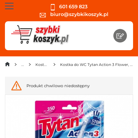
601 659 823
biuro@szybkikoszyk.pl
Kostki do wc
Kostka do WC Tytan Action 3 Flower, Forest, Lemon 3x40 g
Produkt chwilowo niedostępny