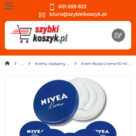
601 659 823
biuro@szybkikoszyk.pl
Kremy i balsamy do ciała
Krem Nivea Creme 50 ml x 10 sztuk