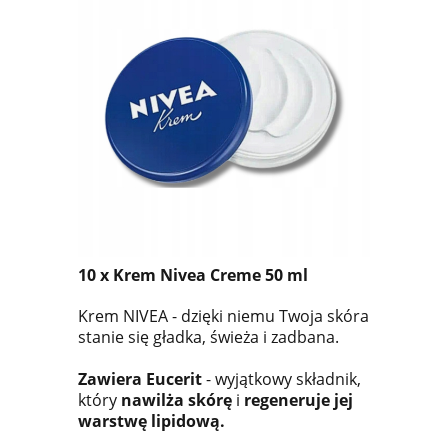
10 x Krem Nivea Creme 50 ml
Krem NIVEA - dzięki niemu Twoja skóra
stanie się gładka, świeża i zadbana.
Zawiera Eucerit
- wyjątkowy składnik,
który
nawilża skórę
i
regeneruje jej
warstwę lipidową.