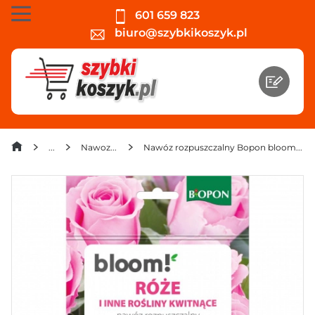
601 659 823
biuro@szybkikoszyk.pl
Nawozy i preparaty
Nawóz rozpuszczalny Bopon bloom! róże i inne rośliny kwitnące 200 g