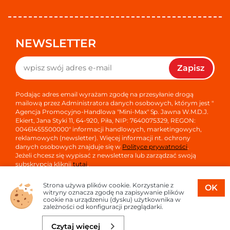
NEWSLETTER
Zapisz
Podając adres email wyrażam zgodę na przesyłanie drogą
mailową przez Administratora danych osobowych, którym jest "
Agencja Promocyjno-Handlowa "Mini-Max" Sp. Jawna W.M.D.J.
Ekiert, Jana Styki 11, 64-920, Piła, NIP: 7640075329, REGON:
00461455500000" informacji handlowych, marketingowych,
reklamowych (newsletter). Więcej informacji nt. ochrony
danych osobowych znajduje się w
Polityce prywatności
.
Jeżeli chcesz się wypisać z newslettera lub zarządzać swoją
subskrypcją kliknij
tutaj
.
Strona używa plików cookie. Korzystanie z
OK
witryny oznacza zgodę na zapisywanie plików
cookie na urządzeniu (dysku) użytkownika w
zależności od konfiguracji przeglądarki.
Copyright © 2026
Oprogramowanie sklepu:
APTUSSHOP
Czytaj więcej
Projekt i strony:
APTUS.PL