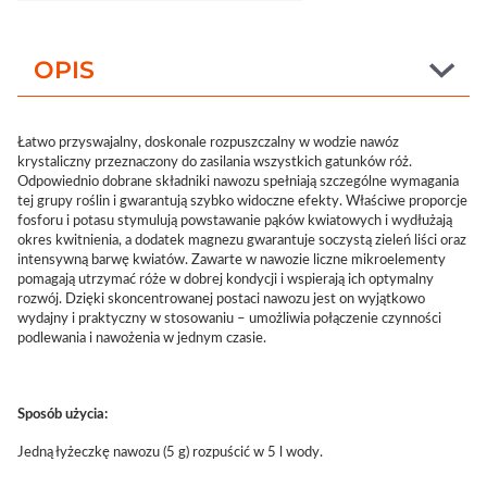
OPIS
Łatwo przyswajalny, doskonale rozpuszczalny w wodzie nawóz
krystaliczny przeznaczony do zasilania wszystkich gatunków róż.
Odpowiednio dobrane składniki nawozu spełniają szczególne wymagania
tej grupy roślin i gwarantują szybko widoczne efekty. Właściwe proporcje
fosforu i potasu stymulują powstawanie pąków kwiatowych i wydłużają
okres kwitnienia, a dodatek magnezu gwarantuje soczystą zieleń liści oraz
intensywną barwę kwiatów. Zawarte w nawozie liczne mikroelementy
pomagają utrzymać róże w dobrej kondycji i wspierają ich optymalny
rozwój. Dzięki skoncentrowanej postaci nawozu jest on wyjątkowo
wydajny i praktyczny w stosowaniu – umożliwia połączenie czynności
podlewania i nawożenia w jednym czasie.
Sposób użycia:
Jedną łyżeczkę nawozu (5 g) rozpuścić w 5 l wody.