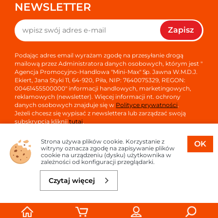
NEWSLETTER
Zapisz
Podając adres email wyrażam zgodę na przesyłanie drogą
mailową przez Administratora danych osobowych, którym jest "
Agencja Promocyjno-Handlowa "Mini-Max" Sp. Jawna W.M.D.J.
Ekiert, Jana Styki 11, 64-920, Piła, NIP: 7640075329, REGON:
00461455500000" informacji handlowych, marketingowych,
reklamowych (newsletter). Więcej informacji nt. ochrony
danych osobowych znajduje się w
Polityce prywatności
.
Jeżeli chcesz się wypisać z newslettera lub zarządzać swoją
subskrypcją kliknij
tutaj
.
Strona używa plików cookie. Korzystanie z
OK
witryny oznacza zgodę na zapisywanie plików
cookie na urządzeniu (dysku) użytkownika w
zależności od konfiguracji przeglądarki.
Copyright © 2026
Oprogramowanie sklepu:
APTUSSHOP
Czytaj więcej
Projekt i strony:
APTUS.PL
Do koszyka
29,00 zł