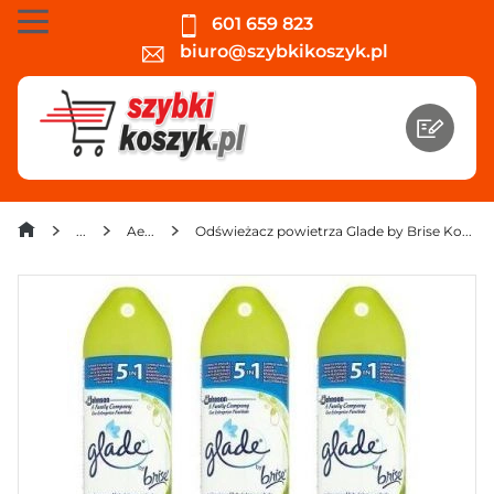
601 659 823
biuro@szybkikoszyk.pl
Aerozole
Odświeżacz powietrza Glade by Brise Konwalia 300 ml x 3 sztuki