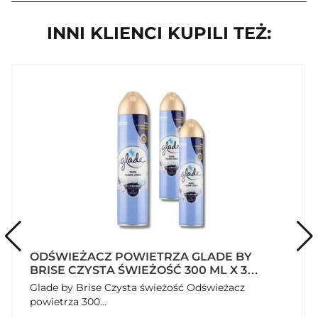
INNI KLIENCI KUPILI TEŻ:
ODŚWIEŻACZ POWIETRZA GLADE BY
BRISE CZYSTA ŚWIEŻOŚĆ 300 ML X 3
SZTUKI
Glade by Brise Czysta świeżość Odświeżacz
powietrza 300...