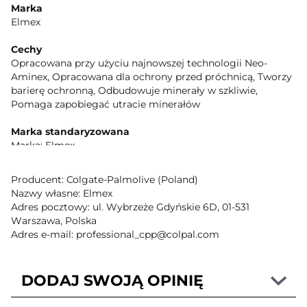
Marka
Elmex
Cechy
Opracowana przy użyciu najnowszej technologii Neo-
Aminex, Opracowana dla ochrony przed próchnicą, Tworzy
barierę ochronną, Odbudowuje minerały w szkliwie,
Pomaga zapobiegać utracie minerałów
Marka standaryzowana
Marka: Elmex
Opis produktu
Producent: Colgate-Palmolive (Poland)
Nowe zęby stałe dziecka potrzebują specjalnej ochrony, aby
Nazwy własne: Elmex
były mocne. Szczotkowanie zębów pastą elmex Junior 6-12
Adres pocztowy: ul. Wybrzeże Gdyńskie 6D, 01-531
lat pomaga wzmocnić zęby dzięki przywróceniu minerałów
Warszawa, Polska
osłabionemu szkliwu dla ochrony przed próchnicą. Podczas
Adres e-mail: professional_cpp@colpal.com
wyżynania się nowych, stałch zębów ich szkliwo nie jest
jeszcze wystarczająco twarde, przez co zęby są bardziej
narażone na próchnicę. We wczesnym etapie proces
DODAJ SWOJĄ OPINIĘ
powstawania próchnicy może zostać zatrzymany i cofnięty
dzięki używaniu specjalistycznej pasty do zębów.