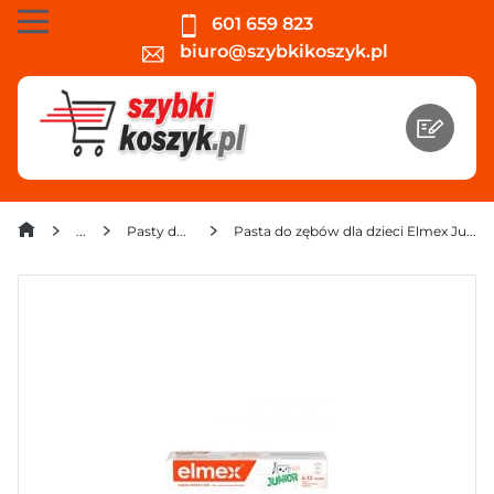
601 659 823
biuro@szybkikoszyk.pl
Pasty do zębów
Pasta do zębów dla dzieci Elmex Junior 6-12 lat 75 ml