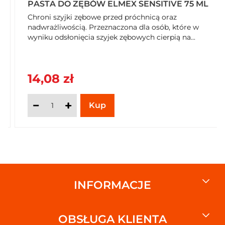
PASTA DO ZĘBÓW ELMEX SENSITIVE 75 ML
Przygotowanie i stosowanie
Chroni szyjki zębowe przed próchnicą oraz
nadwrażliwością. Przeznaczona dla osób, które w
wyniku odsłonięcia szyjek zębowych cierpią na...
Rodzaj przechowywania
Typ: Przechowywać w temperaturze otoczenia
Rozmiar opakowania
14,08 zł
75
Jednostka (tekst opisowy)
mlSUT
Jednostka (specyficzna)
Jednostka (specyficzna): Mililitrów
Rodzaj opakowania
Typ: Karton
INFORMACJE
Wymiar liczbowy
Wymiar liczbowy: 75
OBSŁUGA KLIENTA
Wymiary od dostawcy