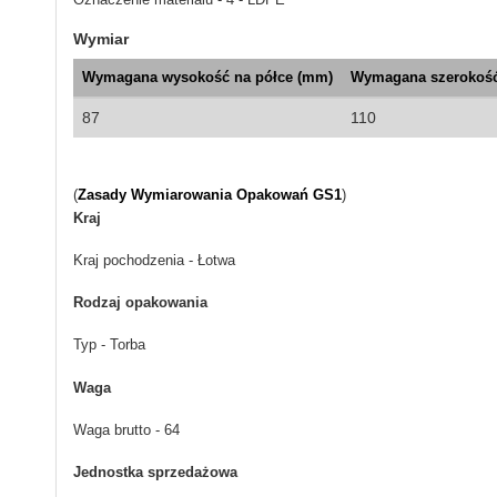
Wymiar
Wymagana wysokość na półce (mm)
Wymagana szerokość
87
110
(
Zasady Wymiarowania Opakowań GS1
)
Kraj
Kraj pochodzenia - Łotwa
Rodzaj opakowania
Typ - Torba
Waga
Waga brutto - 64
Jednostka sprzedażowa