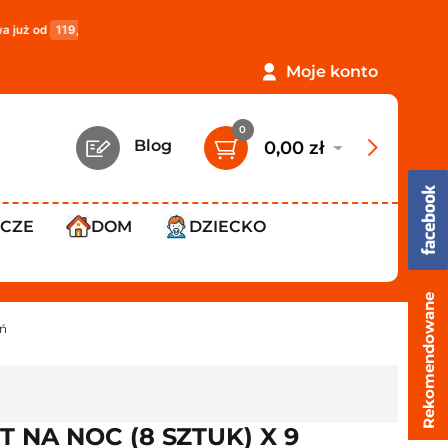
zł
!
PROMOCJA: ORLEN Paczka tylko
12,99 zł
!
Darm
Moje konto
0
Blog
0,00 zł
WCZE
DOM
DZIECKO
Rekomendowane
ań
NA NOC (8 SZTUK) X 9