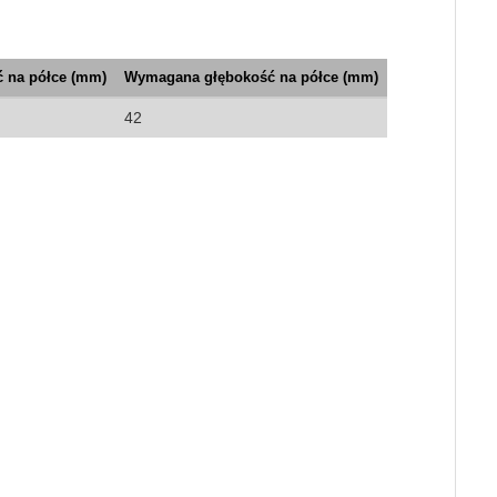
 na półce (mm)
Wymagana głębokość na półce (mm)
42