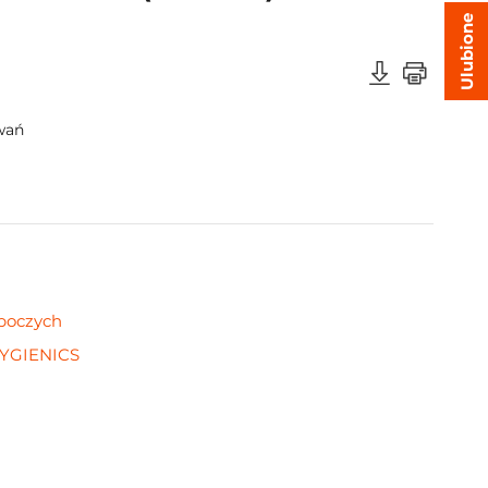
Ulubione
wań
oboczych
YGIENICS