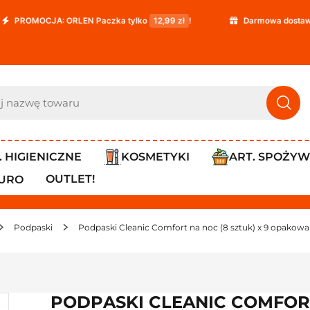
RLEN Paczka tylko
12,99 zł
!
Darmowa dostawa już od
119,99 
. HIGIENICZNE
KOSMETYKI
ART. SPOŻY
OUTLET!
IURO
Podpaski
Podpaski Cleanic Comfort na noc (8 sztuk) x 9 opakow
PODPASKI CLEANIC COMFORT 