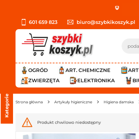
PROMOCJA: O
601 659 823
biuro@szybkikoszyk.pl
OGRÓD
ART. CHEMICZNE
ART
ZWIERZĘTA
ELEKTRONIKA
B
Kategorie
Strona główna
Artykuły higieniczne
Higiena damska
Produkt chwilowo niedostępny