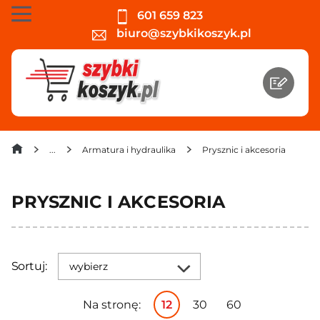
601 659 823
biuro@szybkikoszyk.pl
Armatura i hydraulika
Prysznic i akcesoria
PRYSZNIC I AKCESORIA
Sortuj:
wybierz
Na stronę:
12
30
60