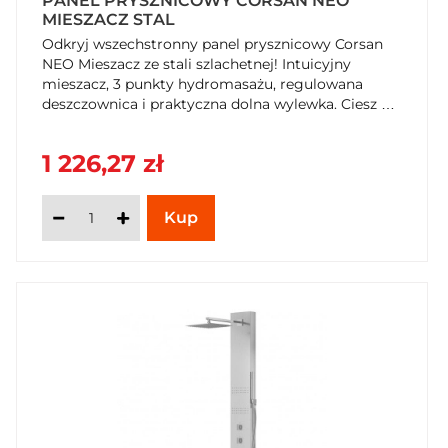
PANEL PRYSZNICOWY CORSAN NEO
MIESZACZ STAL
Odkryj wszechstronny panel prysznicowy Corsan
NEO Mieszacz ze stali szlachetnej! Intuicyjny
mieszacz, 3 punkty hydromasażu, regulowana
deszczownica i praktyczna dolna wylewka. Ciesz się
trwałością stali szczotkowanej i do 5 lat gwarancją.
Kup teraz w SzybkiKoszyk.pl!
1 226,27 zł