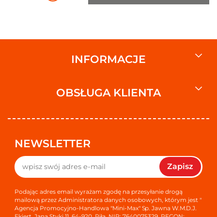
INFORMACJE
OBSŁUGA KLIENTA
NEWSLETTER
Zapisz
Podając adres email wyrażam zgodę na przesyłanie drogą
mailową przez Administratora danych osobowych, którym jest "
Agencja Promocyjno-Handlowa "Mini-Max" Sp. Jawna W.M.D.J.
Ekiert, Jana Styki 11, 64-920, Piła, NIP: 7640075329, REGON: