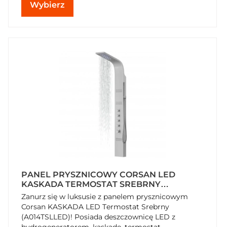
Wybierz
PANEL PRYSZNICOWY CORSAN LED
KASKADA TERMOSTAT SREBRNY
DESZCZOWNICA LED
Zanurz się w luksusie z panelem prysznicowym
Corsan KASKADA LED Termostat Srebrny
(A014TSLLED)! Posiada deszczownicę LED z
hydrogeneratorem, kaskadę, termostat,