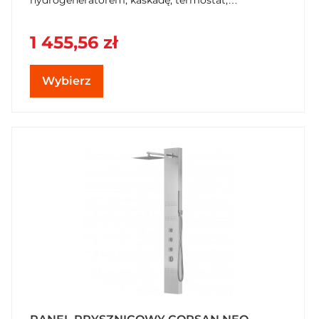
hydromasaż. Aluminium, Anti-Calc, 5 lat gwarancji.
Opcja koloru RAL. Kup w SzybkiKoszyk.pl!
1 455,56 zł
Wybierz