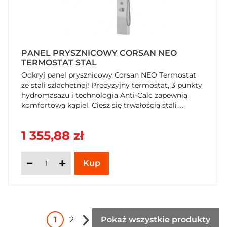
PANEL PRYSZNICOWY CORSAN NEO
TERMOSTAT STAL
Odkryj panel prysznicowy Corsan NEO Termostat
ze stali szlachetnej! Precyzyjny termostat, 3 punkty
hydromasażu i technologia Anti-Calc zapewnią
komfortową kąpiel. Ciesz się trwałością stali
szczotkowanej i do 5 lat gwarancją. Kup teraz w
SzybkiKoszyk.pl i odmień swoją łazienkę!
1 355,88 zł
1
2
Pokaż wszystkie produkty