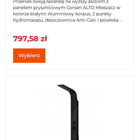
Przenieś swoją łazienkę na wyższy poziom z
panelem prysznicowym Corsan ALTO Mieszacz w
kolorze białym! Aluminiowy korpus, 2 punkty
hydromasażu, deszczownica Anti-Calc i powłoka
Anti Wipe. Zamów z 5-letnią gwarancją Corsan
Plus w SzybkiKoszyk.pl!
797,58 zł
Wybierz