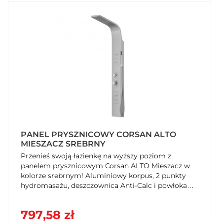
PANEL PRYSZNICOWY CORSAN ALTO
MIESZACZ SREBRNY
Przenieś swoją łazienkę na wyższy poziom z
panelem prysznicowym Corsan ALTO Mieszacz w
kolorze srebrnym! Aluminiowy korpus, 2 punkty
hydromasażu, deszczownica Anti-Calc i powłoka
Anti Wipe. Zamów z 5-letnią gwarancją Corsan
Plus w SzybkiKoszyk.pl!
797,58 zł