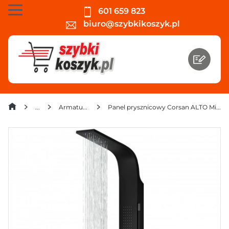
601 659 823
biuro@szybkikoszyk.pl
Armatura i hydraulika
Panel prysznicowy Corsan ALTO Mieszacz Czarny Deszczownica LED