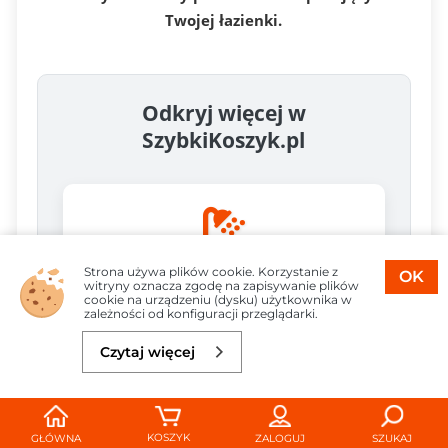
Twojej łazienki.
Odkryj więcej w
SzybkiKoszyk.pl
Strona używa plików cookie. Korzystanie z
OK
witryny oznacza zgodę na zapisywanie plików
Armatura i Hydraulika
cookie na urządzeniu (dysku) użytkownika w
zależności od konfiguracji przeglądarki.
Wszystko do Twojej łazienki: baterie, panele,
kabiny i więcej.
Czytaj więcej
Do koszyka
1 056,79 zł
Sprawdź
KOSZYK
GŁÓWNA
ZALOGUJ
SZUKAJ