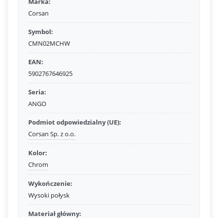
Marka:
Corsan
Symbol:
CMN02MCHW
EAN:
5902767646925
Seria:
ANGO
Podmiot odpowiedzialny (UE):
Corsan Sp. z o.o.
Kolor:
Chrom
Wykończenie:
Wysoki połysk
Materiał główny: