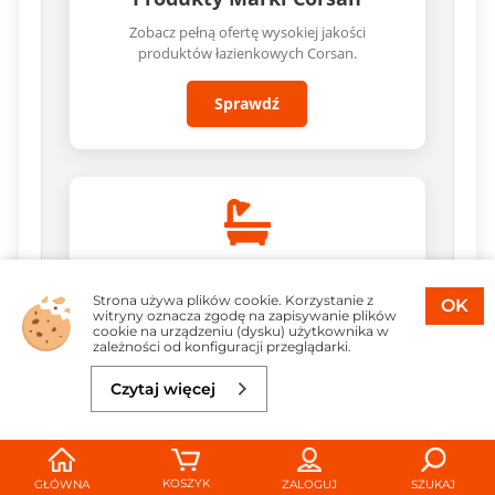
Zobacz pełną ofertę wysokiej jakości
produktów łazienkowych Corsan.
Sprawdź
Prysznic i Akcesoria
Strona używa plików cookie. Korzystanie z
OK
witryny oznacza zgodę na zapisywanie plików
cookie na urządzeniu (dysku) użytkownika w
Odkryj inne zestawy natryskowe, kabiny i
zależności od konfiguracji przeglądarki.
akcesoria prysznicowe.
Czytaj więcej
Do koszyka
1 166,45 zł
Sprawdź
KOSZYK
GŁÓWNA
ZALOGUJ
SZUKAJ