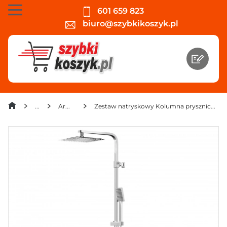
601 659 823
biuro@szybkikoszyk.pl
Armatura i hydraulika
Zestaw natryskowy Kolumna prysznicowa Corsan ANGO Deszczownica 25cm Wylewka obrotowa Chrom