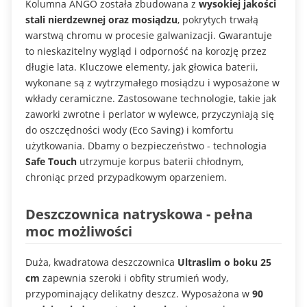
Kolumna ANGO została zbudowana z
wysokiej jakości
stali nierdzewnej oraz mosiądzu
, pokrytych trwałą
warstwą chromu w procesie galwanizacji. Gwarantuje
to nieskazitelny wygląd i odporność na korozję przez
długie lata. Kluczowe elementy, jak głowica baterii,
wykonane są z wytrzymałego mosiądzu i wyposażone w
wkłady ceramiczne. Zastosowane technologie, takie jak
zaworki zwrotne i perlator w wylewce, przyczyniają się
do oszczędności wody (Eco Saving) i komfortu
użytkowania. Dbamy o bezpieczeństwo - technologia
Safe Touch
utrzymuje korpus baterii chłodnym,
chroniąc przed przypadkowym oparzeniem.
Deszczownica natryskowa - pełna
moc możliwości
Duża, kwadratowa deszczownica
Ultraslim o boku 25
cm
zapewnia szeroki i obfity strumień wody,
przypominający delikatny deszcz. Wyposażona w
90