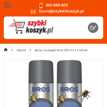
601 659 823
biuro@szybkikoszyk.pl
Ogród
Spray na pająki Bros 250 ml x 2 sztuki