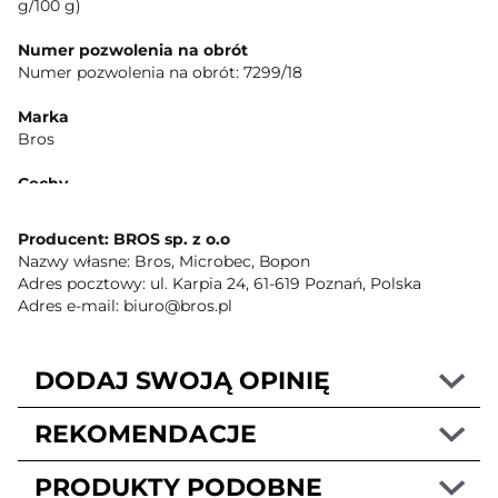
g/100 g)
Numer pozwolenia na obrót
Numer pozwolenia na obrót: 7299/18
Marka
Bros
Cechy
zwalcza do 14 gniazd, długotrwałe działanie, 120 g + 25 g
gratis
Producent: BROS sp. z o.o
Nazwy własne: Bros, Microbec, Bopon
Marka standaryzowana
Adres pocztowy: ul. Karpia 24, 61-619 Poznań, Polska
Marka: Bros
Adres e-mail: biuro@bros.pl
Adres kontaktowy
ul. Karpia 24 61-619 Poznań
DODAJ SWOJĄ OPINIĘ
Opis produktu
Mrówkofon V Granulat do zwalczania mrówek w
REKOMENDACJE
pomieszczeniach i ich bezpośrednim sąsiedztwie, na
tarasach, balkonach, ścieżkach, podjazdach, w altanach itp.
PRODUKTY PODOBNE