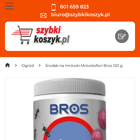
601 659 823
biuro@szybkikoszyk.pl
Ogród
Środek na mrówki Mrówkofon Bros 120 g