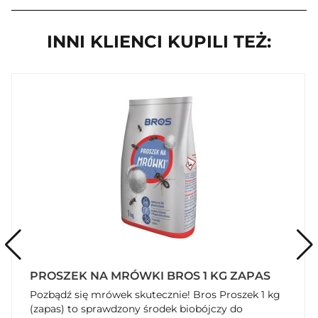
Pozostałe informacje
Ilość produktu w opakowaniu: 120 g + 25 g
INNI KLIENCI KUPILI TEŻ:
Kontakt
BROS sp. z o.o.
Przygotowanie i stosowanie
Sposób użycia: Wsypać ok. 10 g na gniazdo bądź ścieżki
wędrówek owadów, skąd zostanie wniesiony do gniazda. W
pomieszczeniach wysypać preparat na tekturce, aby nie
pobrudzić powierzchni. Mrówki giną po ok. 24 h od
wysypania. W razie potrzeby powtórzyć zabieg. W
przypadku zbrylenia mocno wstrząsnąć - preparat nie traci
własności użytkowych. Jeśli produkt zostanie usunięty z
miejsca zastosowania przez wiatr lub deszcz zabieg należy
powtórzyć.
Przechowywanie
Data ważności i nr serii na opakowaniu.
PROSZEK NA MRÓWKI BROS 1 KG ZAPAS
Pozbądź się mrówek skutecznie! Bros Proszek 1 kg
Rodzaj przechowywania
(zapas) to sprawdzony środek biobójczy do
Typ: Przechowywać w temperaturze otoczenia