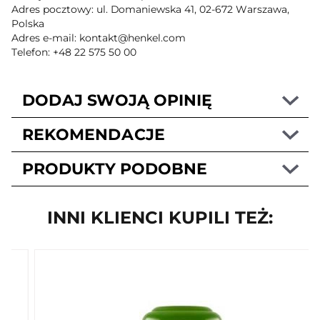
Gliss
Adres pocztowy: ul. Domaniewska 41, 02-672 Warszawa,
Polska
Marka producenta
Adres e-mail: kontakt@henkel.com
Marka: Schwarzkopf
Telefon: +48 22 575 50 00
Marka standaryzowana
Marka: Gliss
DODAJ SWOJĄ OPINIĘ
Podmarka
Podmarka: Liquid Silk
REKOMENDACJE
Adres kontaktowy
PRODUKTY PODOBNE
D-40191 Düsseldorf, Germany
Opis produktu
INNI KLIENCI KUPILI TEŻ:
Szampon Gliss Liquid Silk z Ceramidami i Jedwabiem do
włosów matowych i łamliwych. Miękkie, jedwabiste włosy i
łatwiejsze rozczesywanie. Oczyszcza bez obciążania i chroni
włosy przed uszkodzeniami.
Kontakt
Henkel AG & Co. KGaA