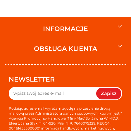
Typ: Butelka plastikowa
Wymiar liczbowy
Wymiar liczbowy: 400
INFORMACJE
Wymiary od dostawcy
Wysokość na półce: 224
Szerokość na półce: 91
OBSŁUGA KLIENTA
Głębokość na półce: 38
Waga od dostawcy
Waga brutto: 414
Jednostka sprzedażowa - od dostawcy
NEWSLETTER
Wysokość: 224
Szerokość: 91
Zapisz
Głębokość: 38
Adres producenta
Podając adres email wyrażam zgodę na przesyłanie drogą
Henkel AG & Co. KGaA, D-40191 Düsseldorf, Germany
mailową przez Administratora danych osobowych, którym jest "
Agencja Promocyjno-Handlowa "Mini-Max" Sp. Jawna W.M.D.J.
cosmetics.pl@henkel.com
Ekiert, Jana Styki 11, 64-920, Piła, NIP: 7640075329, REGON:
00461455500000" informacji handlowych, marketingowych,
Adres zwrotny