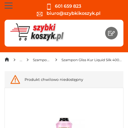
601 659 823
biuro@szybkikoszyk.pl
Szampony
Szampon Gliss Kur Liquid Silk 400ml
Produkt chwilowo niedostępny