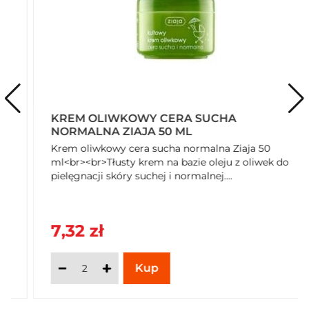
Logotypy stron trzecich
PETA Approved Test Free / Cruelty Free
Rodzaj przechowywania
Typ: Przechowywać w temperaturze otoczenia
Trwałość po otwarciu
Trwałość po otwarciu. miesiąc/miesiące/miesięcy 12
KREM OLIWKOWY CERA SUCHA
NORMALNA ZIAJA 50 ML
Rozmiar opakowania
400
Krem oliwkowy cera sucha normalna Ziaja 50
ml<br><br>Tłusty krem na bazie oleju z oliwek do
Jednostka (tekst opisowy)
pielęgnacji skóry suchej i normalnej....
ml
Średnia miara
7,32 zł
Średnia miara (e)
Jednostka (specyficzna)
Jednostka (specyficzna): Mililitrów
Rodzaj opakowania