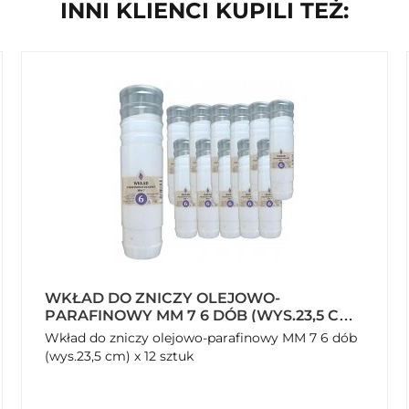
INNI KLIENCI KUPILI TEŻ:
WKŁAD DO ZNICZY OLEJOWO-
PARAFINOWY MM 7 6 DÓB (WYS.23,5 CM)
X 12 SZTUK
Wkład do zniczy olejowo-parafinowy MM 7 6 dób
(wys.23,5 cm) x 12 sztuk