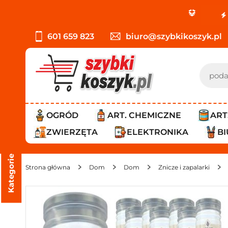
PROMOCJA: ORLEN
601 659 823
biuro@szybkikoszyk.pl
OGRÓD
ART. CHEMICZNE
ART
ZWIERZĘTA
ELEKTRONIKA
B
Kategorie
Strona główna
Dom
Dom
Znicze i zapalarki