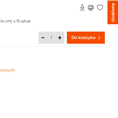
Ulubione
4 cm) x 15 sztuk
Do koszyka
oboczych