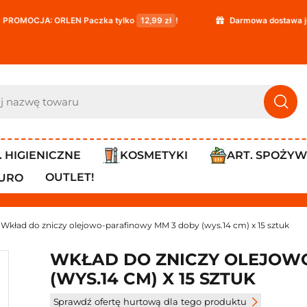
 Paczka tylko
12,99 zł
!
Darmowa dostawa już od
119,99 zł
!
. HIGIENICZNE
KOSMETYKI
ART. SPOŻY
OUTLET!
IURO
Wkład do zniczy olejowo-parafinowy MM 3 doby (wys.14 cm) x 15 sztuk
WKŁAD DO ZNICZY OLEJOW
(WYS.14 CM) X 15 SZTUK
Sprawdź ofertę hurtową dla tego produktu