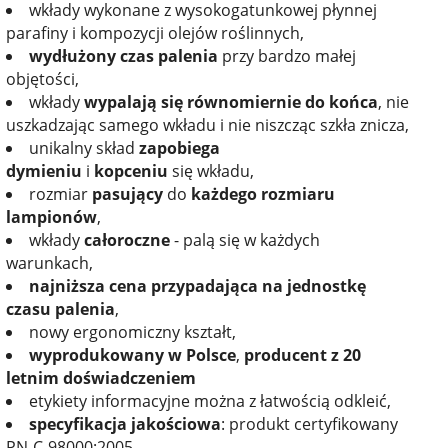
wkłady wykonane z wysokogatunkowej płynnej
parafiny i kompozycji olejów roślinnych,
wydłużony czas palenia
przy bardzo małej
objętości,
wkłady
wypalają się równomiernie do końca
, nie
uszkadzając samego wkładu i nie niszcząc szkła znicza,
unikalny skład
zapobiega
dymieniu
i
kopceniu
się wkładu,
rozmiar
pasujący
do
każdego rozmiaru
lampionów
,
wkłady
całoroczne
- palą się w każdych
warunkach,
najniższa cena przypadająca na jednostkę
czasu palenia
,
nowy ergonomiczny kształt,
wyprodukowany w Polsce
,
producent z 20
letnim doświadczeniem
etykiety informacyjne można z łatwością odkleić,
specyfikacja jakościowa
: produkt certyfikowany
PN-C-98000:2005