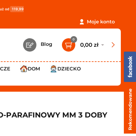
PROMOCJA: ORLEN Paczka tylko
12,99 zł
!
Darmowa 
Moje konto
0
Blog
0,00 zł
WCZE
DOM
DZIECKO
Rekomendowane
O-PARAFINOWY MM 3 DOBY