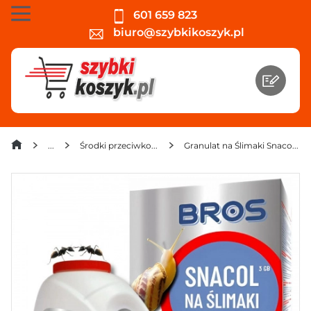
601 659 823
biuro@szybkikoszyk.pl
Środki przeciwko owadom, gryzoniom, kretom
Granulat na Ślimaki Snacol 3GB 1,1kg + Proszek na mrówki Bros 1 kg