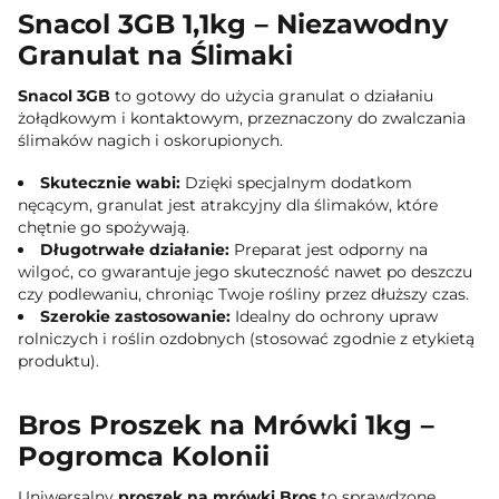
Snacol 3GB 1,1kg – Niezawodny
Granulat na Ślimaki
Snacol 3GB
to gotowy do użycia granulat o działaniu
żołądkowym i kontaktowym, przeznaczony do zwalczania
ślimaków nagich i oskorupionych.
Skutecznie wabi:
Dzięki specjalnym dodatkom
nęcącym, granulat jest atrakcyjny dla ślimaków, które
chętnie go spożywają.
Długotrwałe działanie:
Preparat jest odporny na
wilgoć, co gwarantuje jego skuteczność nawet po deszczu
czy podlewaniu, chroniąc Twoje rośliny przez dłuższy czas.
Szerokie zastosowanie:
Idealny do ochrony upraw
rolniczych i roślin ozdobnych (stosować zgodnie z etykietą
produktu).
Bros Proszek na Mrówki 1kg –
Pogromca Kolonii
Uniwersalny
proszek na mrówki Bros
to sprawdzone