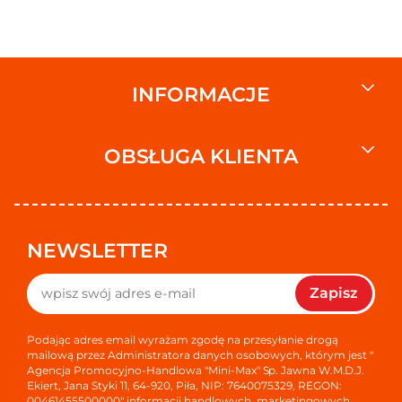
INFORMACJE
OBSŁUGA KLIENTA
NEWSLETTER
Zapisz
Podając adres email wyrażam zgodę na przesyłanie drogą
mailową przez Administratora danych osobowych, którym jest "
Agencja Promocyjno-Handlowa "Mini-Max" Sp. Jawna W.M.D.J.
Ekiert, Jana Styki 11, 64-920, Piła, NIP: 7640075329, REGON:
00461455500000" informacji handlowych, marketingowych,