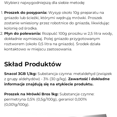
Wybierz najwygodniejszą dla siebie metodę:
Proszek do posypania:
Wysyp około 10g preparatu na
gniazdo lub ścieżki, którymi wędrują mrówki. Proszek
zostanie wniesiony przez robotnice do gniazda, likwidując
kolonię od środka.
Płyn do polewania:
Rozpuść 100g proszku w 2,5 litra wody,
dokładnie wymieszaj. Polej gniazdo przygotowanym
roztworem (około 0,5 litra na gniazdo). Środek działa
kontaktowo w miejscu zastosowania.
Skład Produktów
Snacol 3GB 1,1kg:
Substancja czynna: metaldehyd (związek
z grupy aldehydów) - 3% (30 g/kg).
Zawartość i dokładne
informacje znajdują się na etykiecie produktu.
Proszek na Mrówki Bros 1kg:
Substancje czynne:
permetryna 0,5% (0,5g/100g), geraniol 0,001%
(0,001g/100g).