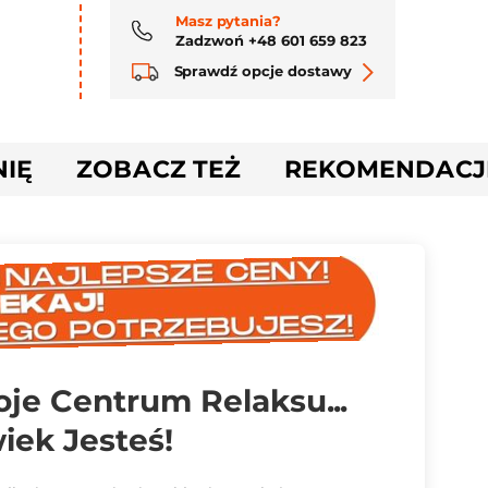
Masz pytania?
Zadzwoń +48 601 659 823
Sprawdź opcje dostawy
NIĘ
ZOBACZ TEŻ
REKOMENDACJ
oje Centrum Relaksu...
iek Jesteś!