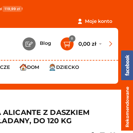
PROMOCJA: ORLEN Paczka tylko
12,99 zł
!
Darmowa dos
Moje konto
0
Blog
0,00 zł
WCZE
DOM
DZIECKO
Rekomendowane
ALICANTE Z DASZKIEM
ADANY, DO 120 KG