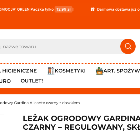
czka tylko
12,99 zł
!
Darmowa dostawa już od
119,99 zł
!
. HIGIENICZNE
KOSMETYKI
ART. SPOŻY
OUTLET!
IURO
odowy Gardina Alicante czarny z daszkiem
LEŻAK OGRODOWY GARDINA 
CZARNY – REGULOWANY, SKŁ